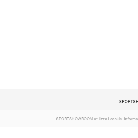
SPORTS
Chi siamo
SPORTSHOWROOM utilizza i cookie. Informaz
Contatti
Sitemap