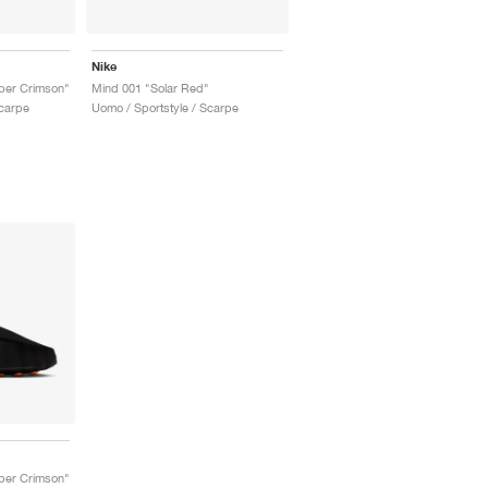
Nike
per Crimson"
Mind 001 "Solar Red"
Scarpe
Uomo / Sportstyle / Scarpe
per Crimson"