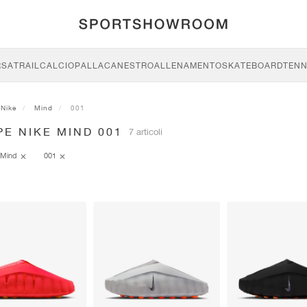
RSA
TRAIL
CALCIO
PALLACANESTRO
ALLENAMENTO
SKATEBOARD
TENN
Nike
Mind
001
E NIKE MIND 001
7 articoli
Mind
001