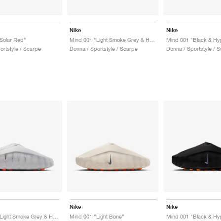
Nike
Nike
Solar Red"
Mind 001 "Light Smoke Grey & Hyper Crimson"
Mind 001 "Black & Hy
ortstyle / Scarpe
Donna / Sportstyle / Scarpe
Donna / Sportstyle / 
Nike
Nike
Mind 001 "Light Smoke Grey & Hyper Crimson"
Mind 001 "Light Bone"
Mind 001 "Black & Hy