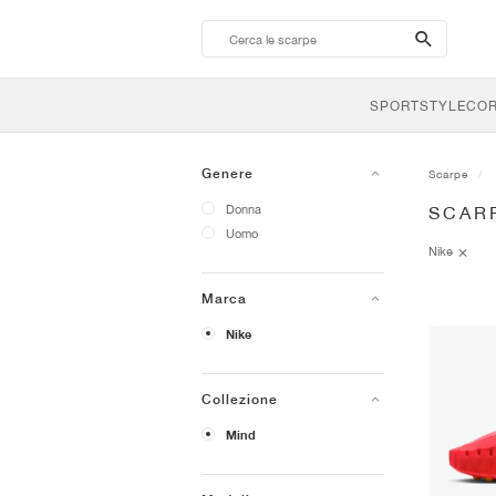
search-
btn
SPORTSTYLE
CO
Genere
Scarpe
Donna
SCARP
Uomo
Nike
Marca
Nike
Collezione
Mind