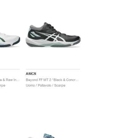
ASICS
Beyond FF MT 2 "White & Raw Indigo"
Beyond FF MT 2 "Black & Concrete"
arpe
Uomo / Pallavolo / Scarpe