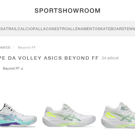
RSA
TRAIL
CALCIO
PALLACANESTRO
ALLENAMENTO
SKATEBOARD
TENN
ASICS
Beyond FF
E DA VOLLEY ASICS BEYOND FF
24 articoli
Beyond FF