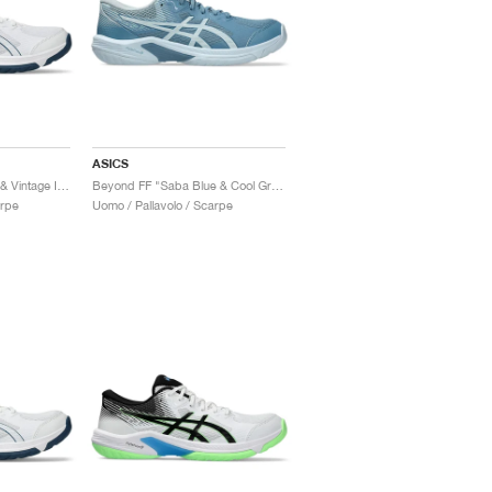
ASICS
Beyond FF MT "White & Vintage Indigo"
Beyond FF "Saba Blue & Cool Grey"
arpe
Uomo / Pallavolo / Scarpe