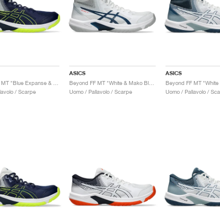
ASICS
ASICS
Beyond FF MT "Blue Expanse & Safety Yellow"
Beyond FF MT "White & Mako Blue"
lavolo / Scarpe
Uomo / Pallavolo / Scarpe
Uomo / Pallavolo / Sc