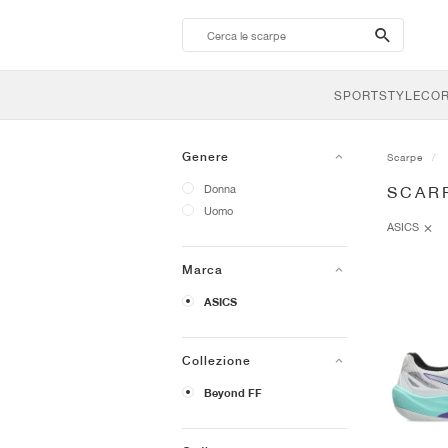
search-
btn
SPORTSTYLE
CO
Genere
Scarpe
Donna
SCARP
Uomo
ASICS
Marca
ASICS
Collezione
Beyond FF