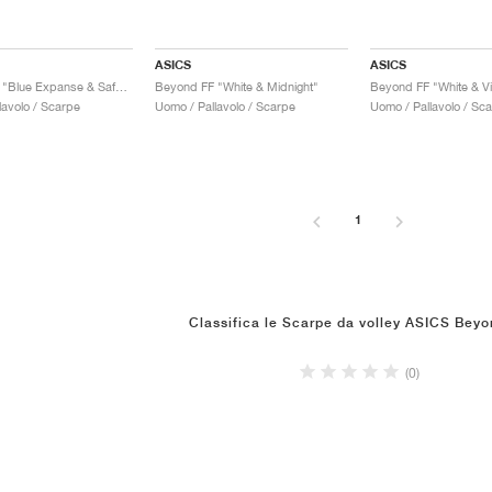
ASICS
ASICS
Beyond FF "Blue Expanse & Safety Yellow"
Beyond FF "White & Midnight"
lavolo / Scarpe
Uomo / Pallavolo / Scarpe
Uomo / Pallavolo / Sc
1
Classifica le Scarpe da volley ASICS Beyo
(0)