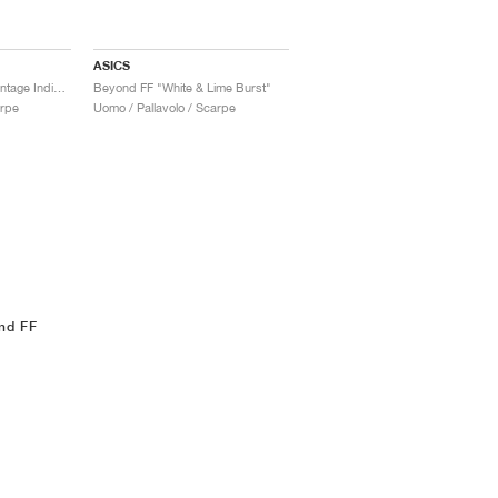
ASICS
Beyond FF "White & Vintage Indigo"
Beyond FF "White & Lime Burst"
arpe
Uomo / Pallavolo / Scarpe
nd FF