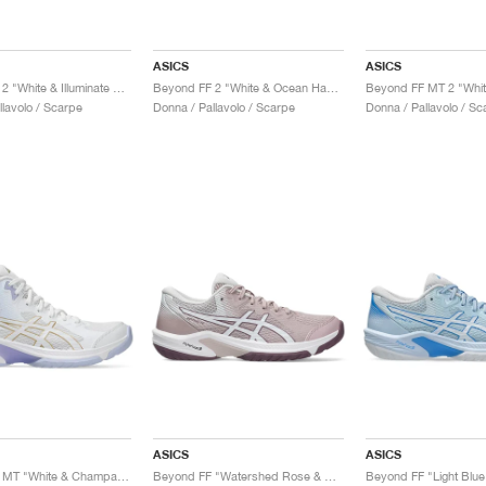
ASICS
ASICS
Beyond FF 2 "White & Illuminate Mint"
Beyond FF 2 "White & Ocean Haze"
llavolo / Scarpe
Donna / Pallavolo / Scarpe
Donna / Pallavolo / Sc
ASICS
ASICS
Beyond FF MT "White & Champagne"
Beyond FF "Watershed Rose & White"
Beyond FF "Light Blue