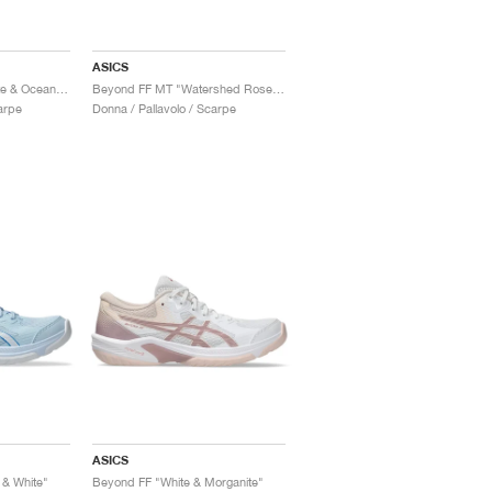
ASICS
Beyond FF MT 2 "White & Ocean Haze"
Beyond FF MT "Watershed Rose & White"
arpe
Donna / Pallavolo / Scarpe
ASICS
 & White"
Beyond FF "White & Morganite"