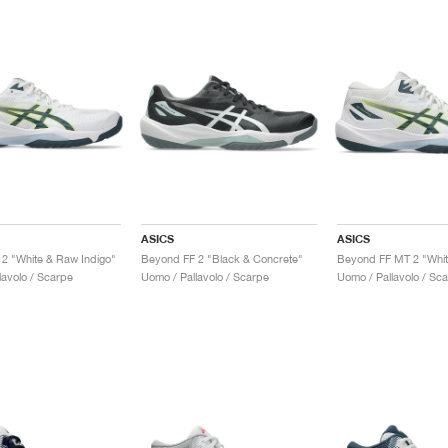
ASICS
ASICS
2 "White & Raw Indigo"
Beyond FF 2 "Black & Concrete"
lavolo / Scarpe
Uomo / Pallavolo / Scarpe
Uomo / Pallavolo / Sc