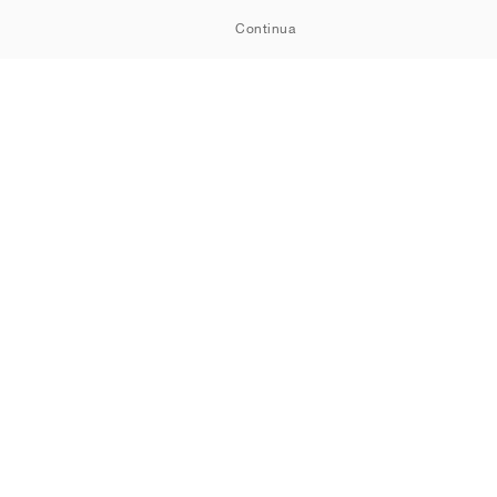
Continua
Informativa sui cookie
Informativa sulla privacy