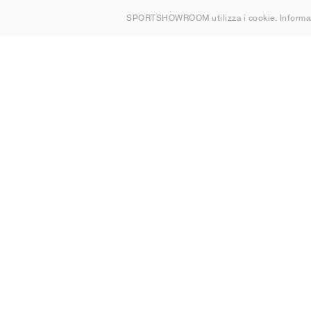
Chi siamo
SPORTSHOWROOM utilizza i cookie. Informaz
Contatti
Sitemap
Italia