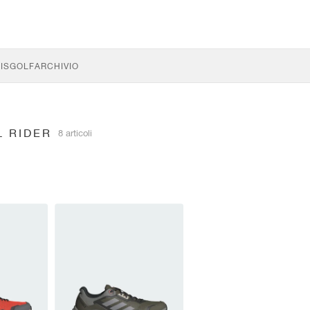
IS
GOLF
ARCHIVIO
L RIDER
8 articoli