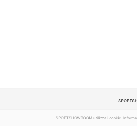
SPORTS
Chi siamo
SPORTSHOWROOM utilizza i cookie. Informaz
Contatti
Sitemap