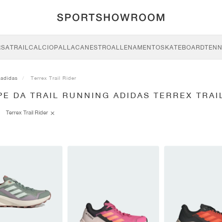
RSA
TRAIL
CALCIO
PALLACANESTRO
ALLENAMENTO
SKATEBOARD
TENN
adidas
Terrex Trail Rider
E DA TRAIL RUNNING ADIDAS TERREX TRAI
Terrex Trail Rider