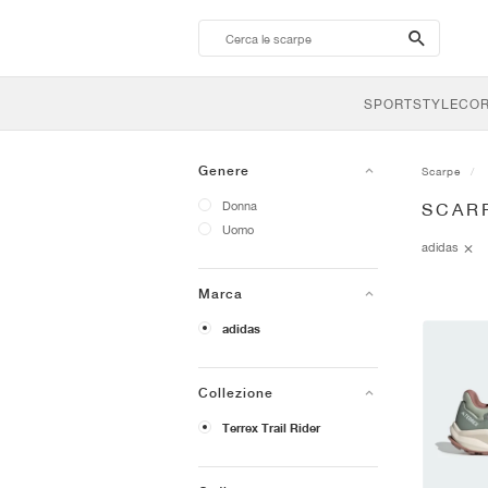
search-
btn
SPORTSTYLE
CO
Genere
Scarpe
Donna
SCARP
Uomo
adidas
Marca
adidas
Collezione
Terrex Trail Rider