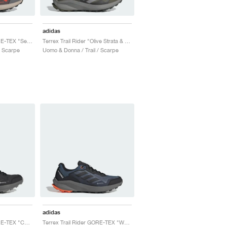
adidas
Terrex Trail Rider GORE-TEX "Semi Impact Orange & Core Black"
Terrex Trail Rider "Olive Strata & Charcoal Solid Grey"
/ Scarpe
Uomo & Donna / Trail / Scarpe
adidas
Terrex Trail Rider GORE-TEX "Core Black & Grey Three"
Terrex Trail Rider GORE-TEX "Wonder Steel & Core Black"