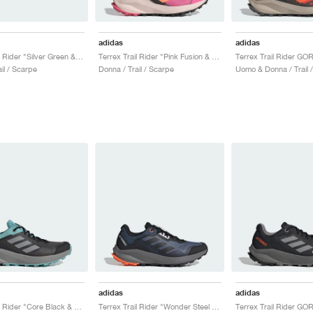
adidas
adidas
Terrex Trail Rider "Silver Green & Warm Clay"
Terrex Trail Rider "Pink Fusion & Amber Tint"
il / Scarpe
Donna / Trail / Scarpe
Uomo & Donna / Trail 
adidas
adidas
Terrex Trail Rider "Core Black & Aqua"
Terrex Trail Rider "Wonder Steel & Core Black"