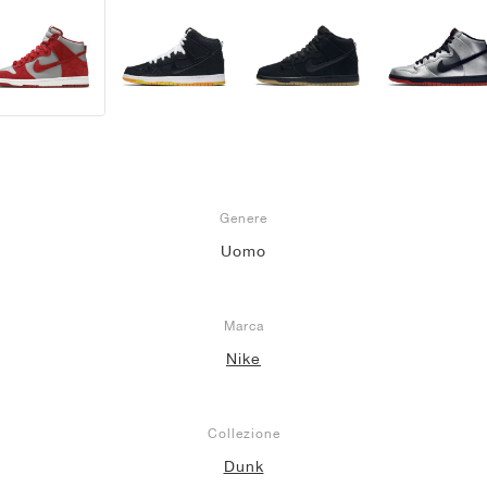
Genere
Uomo
Marca
Nike
Collezione
Dunk