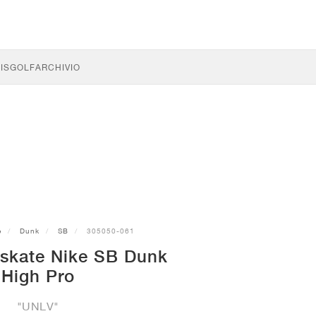
IS
GOLF
ARCHIVIO
e
Dunk
SB
305050-061
 skate Nike SB Dunk
High Pro
"UNLV"