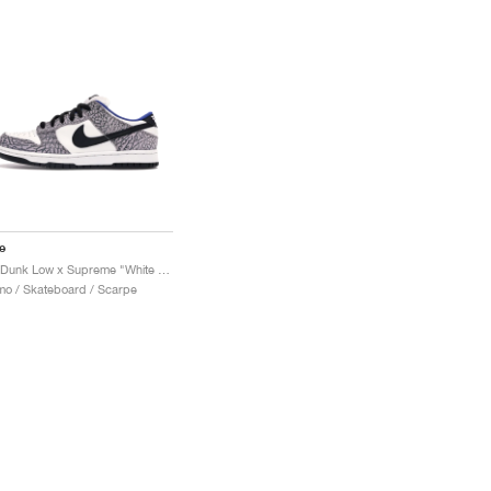
e
SB Dunk Low x Supreme "White Cement"
o / Skateboard / Scarpe