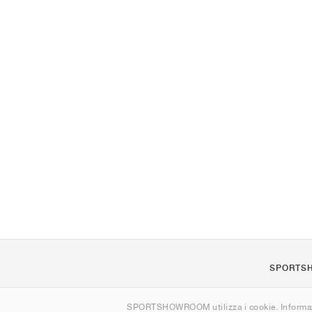
SPORTS
Chi siamo
SPORTSHOWROOM utilizza i cookie. Informaz
Contatti