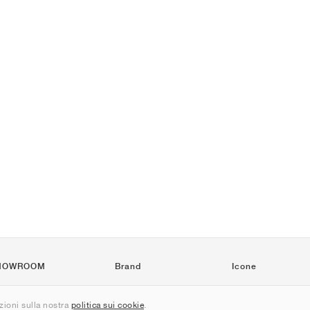
HOWROOM
Brand
Icone
Nike
Air Force 1
ioni sulla nostra
politica sui cookie
.
Jordan
Jordan 1