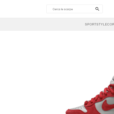
search-
btn
SPORTSTYLE
CO