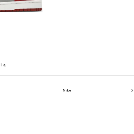
i a
Nike