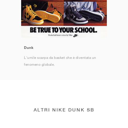
Dunk
L'umile scarpa da basket che è diventata un
fenomeno globale.
ALTRI NIKE DUNK SB