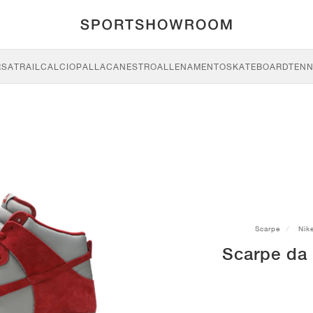
RSA
TRAIL
CALCIO
PALLACANESTRO
ALLENAMENTO
SKATEBOARD
TENN
Scarpe
Nik
Scarpe da