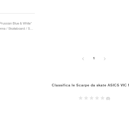
russian Blue & White"
Uomo & Donna / Skateboard / Scarpe
1
Classifica le Scarpe da skate ASICS VIC
(0)