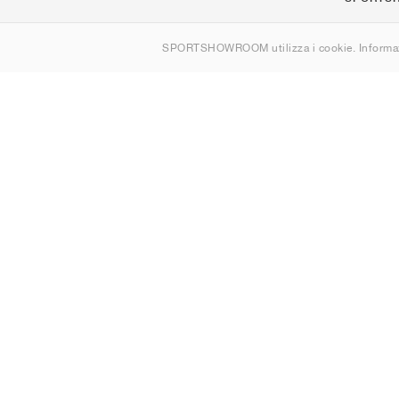
Chi siamo
SPORTSHOWROOM utilizza i cookie. Informaz
Contatti
Sitemap
Italia