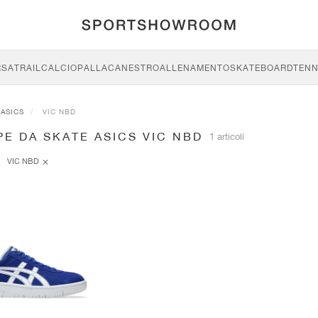
RSA
TRAIL
CALCIO
PALLACANESTRO
ALLENAMENTO
SKATEBOARD
TENN
ASICS
VIC NBD
E DA SKATE ASICS VIC NBD
1 articoli
VIC NBD