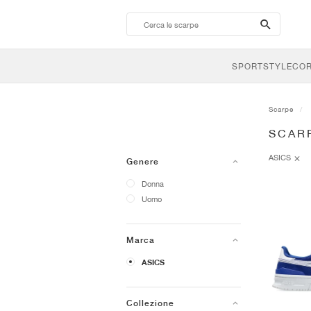
search-
btn
SPORTSTYLE
CO
Scarpe
SCARP
ASICS
Genere
Donna
Uomo
Marca
ASICS
Collezione