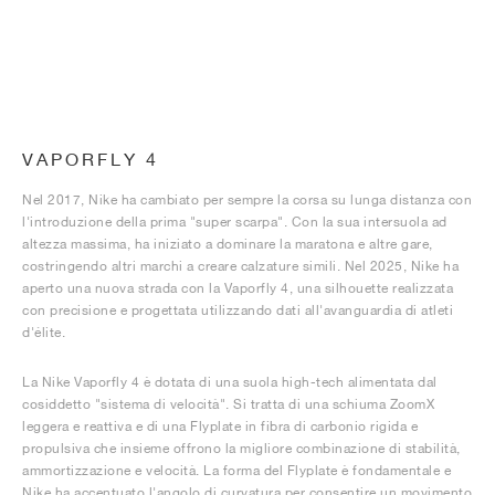
VAPORFLY 4
Nel 2017, Nike ha cambiato per sempre la corsa su lunga distanza con
l'introduzione della prima "super scarpa". Con la sua intersuola ad
altezza massima, ha iniziato a dominare la maratona e altre gare,
costringendo altri marchi a creare calzature simili. Nel 2025, Nike ha
aperto una nuova strada con la Vaporfly 4, una silhouette realizzata
con precisione e progettata utilizzando dati all'avanguardia di atleti
d'élite.
La Nike Vaporfly 4 è dotata di una suola high-tech alimentata dal
cosiddetto "sistema di velocità". Si tratta di una schiuma ZoomX
leggera e reattiva e di una Flyplate in fibra di carbonio rigida e
propulsiva che insieme offrono la migliore combinazione di stabilità,
ammortizzazione e velocità. La forma del Flyplate è fondamentale e
Nike ha accentuato l'angolo di curvatura per consentire un movimento