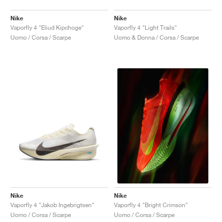
Nike
Nike
Vaporfly 4 "Eliud Kipchoge"
Vaporfly 4 "Light Trails"
Uomo / Corsa / Scarpe
Uomo & Donna / Corsa / Scarpe
Nike
Nike
Vaporfly 4 "Jakob Ingebrigtsen"
Vaporfly 4 "Bright Crimson"
Uomo / Corsa / Scarpe
Uomo / Corsa / Scarpe