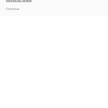
politica sui cookie
.
Sitemap
Continua
Brand
Nike
Jordan
adidas
New Balance
ASICS
PUMA
Converse
Vans
Hoka
Salomon
On
Saucony