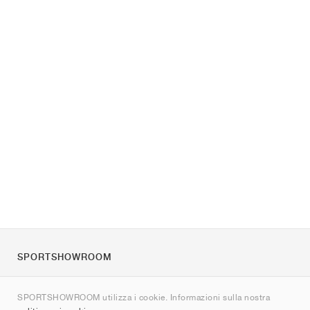
SPORTSHOWROOM
Chi siamo
SPORTSHOWROOM utilizza i cookie. Informazioni sulla nostra
Contatti