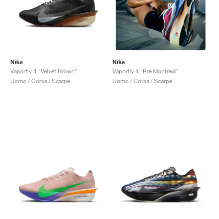
Nike
Nike
Vaporfly 4 "Velvet Brown"
Vaporfly 4 "Pre Montreal"
Uomo / Corsa / Scarpe
Uomo / Corsa / Scarpe