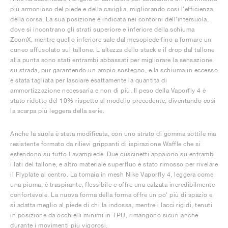
più armonioso del piede e della caviglia, migliorando così l'efficienza
della corsa. La sua posizione è indicata nei contorni dell'intersuola,
dove si incontrano gli strati superiore e inferiore della schiuma
ZoomX, mentre quello inferiore sale dal mesopiede fino a formare un
cuneo affusolato sul tallone. L'altezza dello stack e il drop dal tallone
alla punta sono stati entrambi abbassati per migliorare la sensazione
su strada, pur garantendo un ampio sostegno, e la schiuma in eccesso
è stata tagliata per lasciare esattamente la quantità di
ammortizzazione necessaria e non di più. Il peso della Vaporfly 4 è
stato ridotto del 10% rispetto al modello precedente, diventando così
la scarpa più leggera della serie.
Anche la suola è stata modificata, con uno strato di gomma sottile ma
resistente formato da rilievi grippanti di ispirazione Waffle che si
estendono su tutto l'avampiede. Due cuscinetti appaiono su entrambi
i lati del tallone, e altro materiale superfluo è stato rimosso per rivelare
il Flyplate al centro. La tomaia in mesh Nike Vaporfly 4, leggera come
una piuma, è traspirante, flessibile e offre una calzata incredibilmente
confortevole. La nuova forma della forma offre un po' più di spazio e
si adatta meglio al piede di chi la indossa, mentre i lacci rigidi, tenuti
in posizione da occhielli minimi in TPU, rimangono sicuri anche
durante i movimenti più vigorosi.