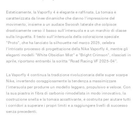
Esteticamente, la Vaporfly 4 è elegante e raffinata. La tomaia è
caratterizzata da linee dinamiche che danno l'impressione del
movimento, insieme a un audace Swoosh laterale che colpisce
drasticamente verso il basso sull'intersuola e a un marchio di classe
sulla linguetta. Il testo sull'intersuola della colorazione speciale
"Proto", che ha lanciato la silhouette nel marzo 2025, celebra
l'intricato processo di progettazione della Nike Vaporfly 4, mentre gli
eleganti modelli "White Obsidian Mist" e "Bright Crimson", rilasciati in
aprile, riportano entrambi la scritta "Road Racing VF 2025-04".
La Vaporfly 4 continua la tradizione rivoluzionaria delle super scarpe
Nike, invertendo coraggiosamente la tendenza a massimizzare
l'intersuola per produrre un modello leggero, propulsivo e veloce. Con
la sua piastra in fibra di carbonio rimodellata in modo innovativo, la
costruzione snella e la tomaia accattivante, è costruita per aiutare tutti
i corridori a superare i propri limiti e a raggiungere livelli di successo
senza precedenti.