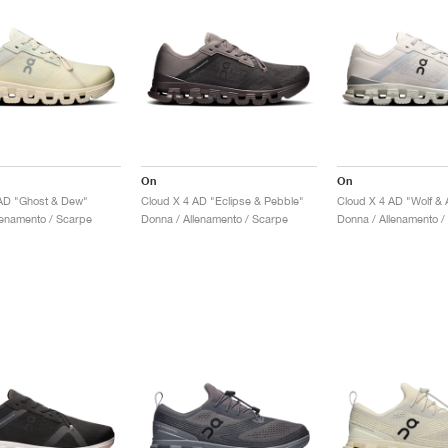
On
On
AD "Ghost & Dew"
Cloud X 4 AD "Eclipse & Pebble"
Cloud X 4 AD "Wolf & A
lenamento / Scarpe
Donna / Allenamento / Scarpe
Donna / Allenamento /