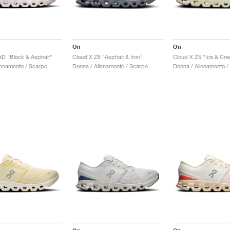
On
On
AD "Black & Asphalt"
Cloud X Z5 "Asphalt & Iron"
Cloud X Z5 "Ice & Cr
lenamento / Scarpe
Donna / Allenamento / Scarpe
Donna / Allenamento /