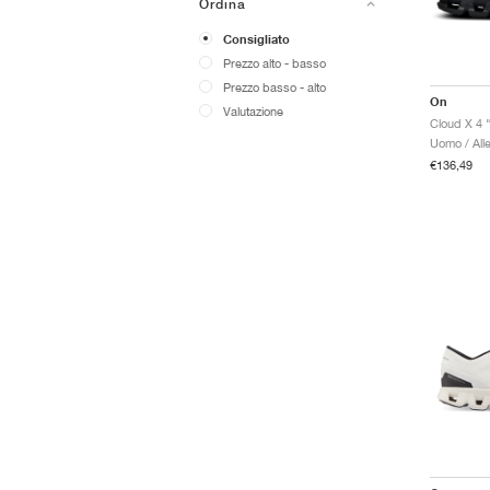
Ordina
Consigliato
Prezzo alto - basso
Prezzo basso - alto
On
Valutazione
Cloud X 4 
Uomo / All
€136,49