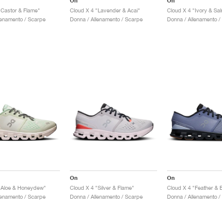
On
On
"Castor & Flame"
Cloud X 4 "Lavender & Acai"
Cloud X 4 "Ivory & Sa
lenamento / Scarpe
Donna / Allenamento / Scarpe
Donna / Allenamento /
On
On
"Aloe & Honeydew"
Cloud X 4 "Silver & Flame"
Cloud X 4 "Feather & 
lenamento / Scarpe
Donna / Allenamento / Scarpe
Donna / Allenamento /