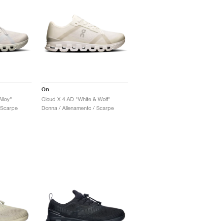
On
lloy"
Cloud X 4 AD "White & Wolf"
 Scarpe
Donna / Allenamento / Scarpe