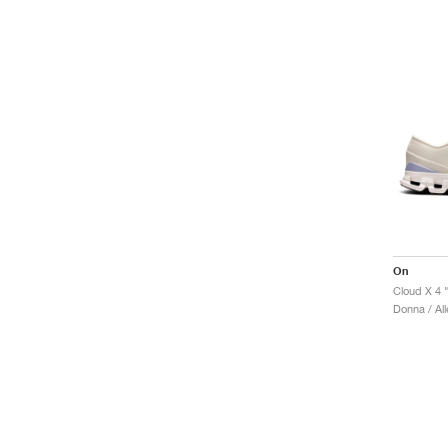
On
Cloud X 4 
Donna / Al