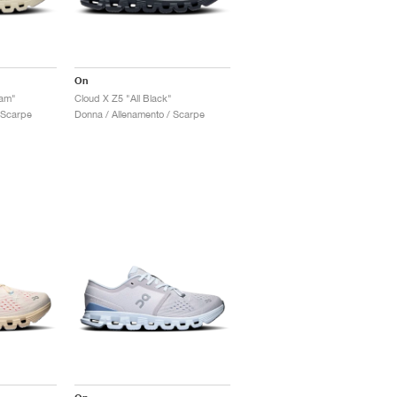
On
eam"
Cloud X Z5 "All Black"
 Scarpe
Donna / Allenamento / Scarpe