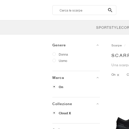
search-
btn
SPORTSTYLE
CO
Genere
Scarpe
Donna
SCAR
Uomo
Una scarpa
On
C
Marca
On
Collezione
Cloud X