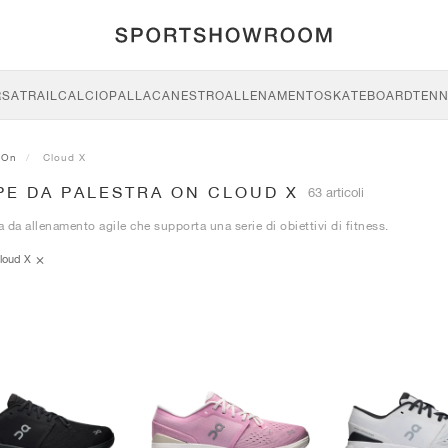
RSA
TRAIL
CALCIO
PALLACANESTRO
ALLENAMENTO
SKATEBOARD
TENN
On
Cloud X
PE DA PALESTRA ON CLOUD X
63 articoli
 da allenamento agile che supporta una serie di obiettivi di fitness.
loud X