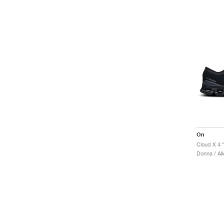
On
Cloud X 4 
Donna / Al