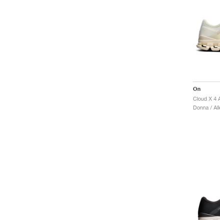
On
Cloud X 4 
Donna / Al