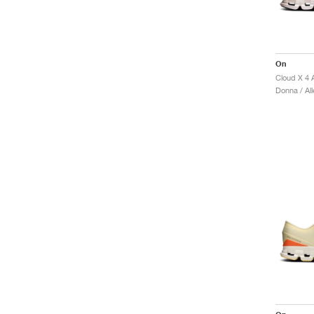
On
Cloud X 4 
Donna / Al