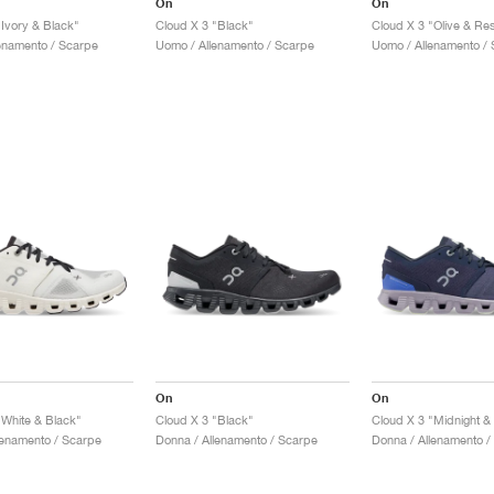
On
On
"Ivory & Black"
Cloud X 3 "Black"
Cloud X 3 "Olive & Re
enamento / Scarpe
Uomo / Allenamento / Scarpe
Uomo / Allenamento /
On
On
"White & Black"
Cloud X 3 "Black"
Cloud X 3 "Midnight &
lenamento / Scarpe
Donna / Allenamento / Scarpe
Donna / Allenamento /