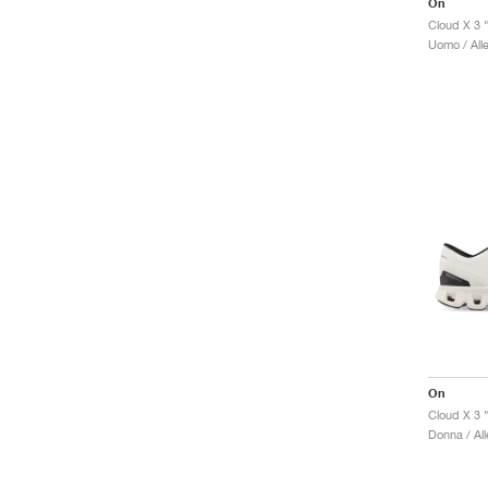
On
Cloud X 3 
Uomo / All
On
Cloud X 3 
Donna / Al