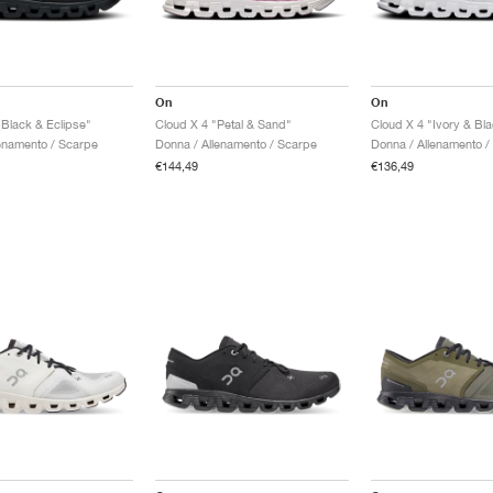
On
On
"Black & Eclipse"
Cloud X 4 "Petal & Sand"
Cloud X 4 "Ivory & Bl
enamento / Scarpe
Donna / Allenamento / Scarpe
Donna / Allenamento /
€144,49
€136,49