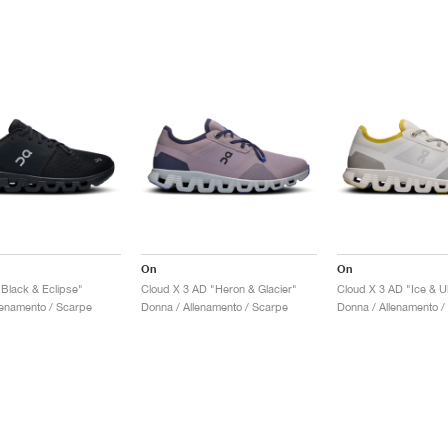
On
On
"Black & Eclipse"
Cloud X 3 AD "Heron & Glacier"
Cloud X 3 AD "Ice & U
lenamento / Scarpe
Donna / Allenamento / Scarpe
Donna / Allenamento /