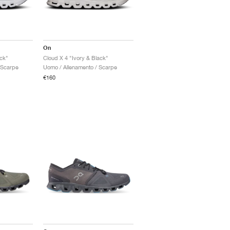
On
ack"
Cloud X 4 "Ivory & Black"
 Scarpe
Uomo / Allenamento / Scarpe
€160