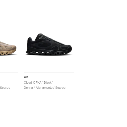
On
Cloud X FKA "Black"
 Scarpe
Donna / Allenamento / Scarpe