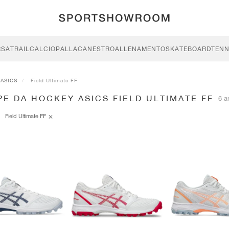
RSA
TRAIL
CALCIO
PALLACANESTRO
ALLENAMENTO
SKATEBOARD
TENN
ASICS
Field Ultimate FF
E DA HOCKEY ASICS FIELD ULTIMATE FF
6 ar
Field Ultimate FF