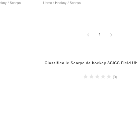
ckey / Scarpe
Uomo / Hockey / Scarpe
1
Classifica le Scarpe da hockey ASICS Field Ul
(0)