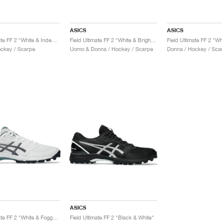
ASICS
ASICS
Field Ultimate FF 2 "White & Independence Blue"
Field Ultimate FF 2 "White & Bright Sunstone"
ckey / Scarpe
Uomo & Donna / Hockey / Scarpe
Donna / Hockey / Sca
ASICS
Field Ultimate FF 2 "White & Foggy Teal"
Field Ultimate FF 2 "Black & White"