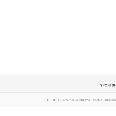
SPORTS
Chi siamo
SPORTSHOWROOM utilizza i cookie. Informaz
Contatti
Sitemap