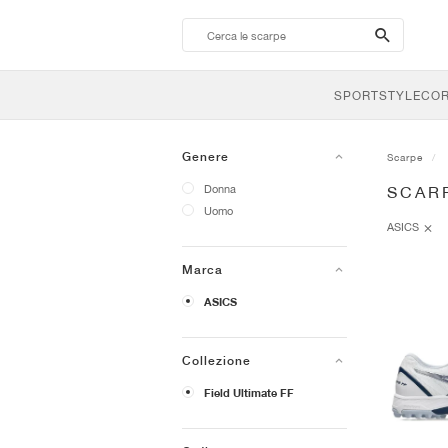
search-
btn
SPORTSTYLE
CO
Genere
Scarpe
Donna
SCARP
Uomo
ASICS
Marca
ASICS
Collezione
Field Ultimate FF