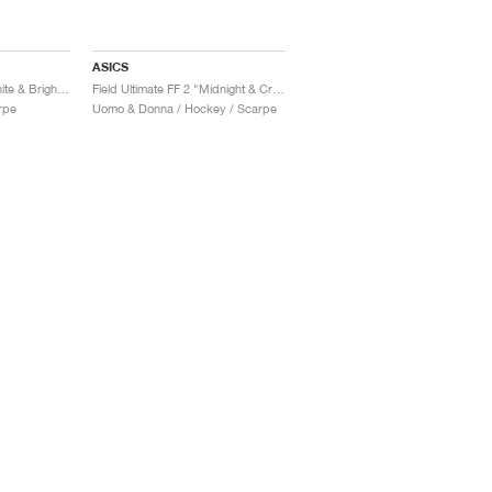
ASICS
Field Ultimate FF 2 "White & Bright Sunstone"
Field Ultimate FF 2 "Midnight & Cream"
rpe
Uomo & Donna / Hockey / Scarpe