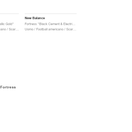
New Balance
llic Gold"
Fortress "Black Cement & Electric Jade"
Uomo / Football americano / Scarpe
Uomo / Football americano / Scarpe
 Fortress