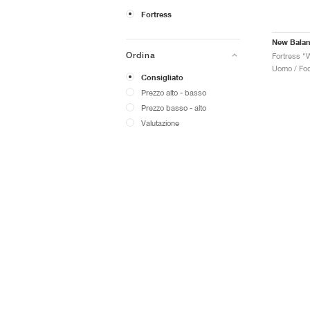
Fortress
New Bala
Ordina
Fortress "W
Consigliato
Prezzo alto - basso
Prezzo basso - alto
Valutazione