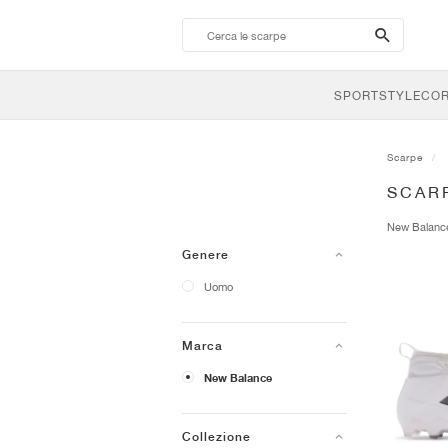
search-
btn
SPORTSTYLE
CO
Scarpe
SCAR
New Balan
Genere
Uomo
Marca
New Balance
Collezione