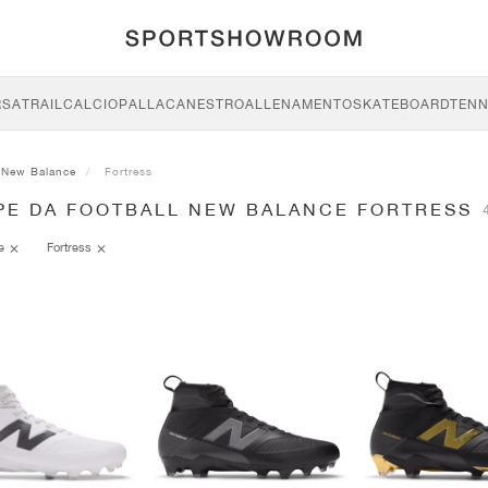
RSA
TRAIL
CALCIO
PALLACANESTRO
ALLENAMENTO
SKATEBOARD
TENN
New Balance
Fortress
PE DA FOOTBALL NEW BALANCE FORTRESS
4
ce
Fortress