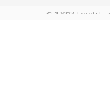
Chi siamo
SPORTSHOWROOM utilizza i cookie. Informaz
Contatti
Sitemap
Italia