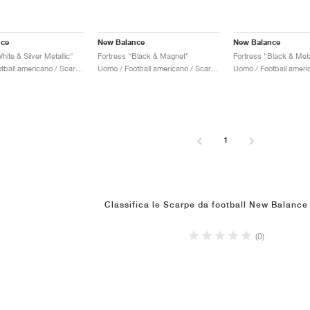
nce
New Balance
New Balance
hite & Silver Metallic"
Fortress "Black & Magnet"
Fortress "Black & Meta
Uomo / Football americano / Scarpe
Uomo / Football americano / Scarpe
1
Classifica le Scarpe da football New Balance
(0)