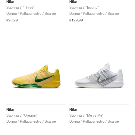
FIELD GENERAL
CRAZE
ADIRACER
MULE
471
GEL-CUMULUS 16
G.T. CUT
FORCE 58
TEKKIRA CUP
508
JORDAN
Nike
Nike
Sabrina 3 "Three"
Sabrina 3 "Equity"
Donna / Pallacanestro / Scarpe
Donna / Pallacanestro / Scarpe
KILLSHOT 2
MOTO 2K
ITALIA
LEGACY 312
ALLERDALE
G.T. FUTURE
PS8
ALOHA SUPER
600
€90,99
€129,99
TOTAL 90
PHENOMENA
FORUM
JUMPMAN JACK
2000
VERTEBRAE
808
AVA ROVER
1000
HAMBURG
204L
AIR MAX 95
933
MIND
860V2
AIR RIFT
Nike
Nike
Sabrina 3 "Oregon"
Sabrina 3 "Me vs Me"
Donna / Pallacanestro / Scarpe
Donna / Pallacanestro / Scarpe