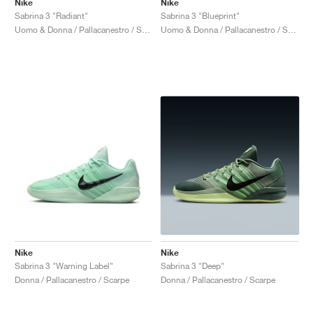
Nike
Nike
Sabrina 3 "Radiant"
Sabrina 3 "Blueprint"
Uomo & Donna / Pallacanestro / Scarpe
Uomo & Donna / Pallacanestro / Scarpe
Nike
Nike
Sabrina 3 "Warning Label"
Sabrina 3 "Deep"
Donna / Pallacanestro / Scarpe
Donna / Pallacanestro / Scarpe