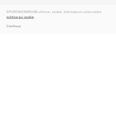
Chi siamo
SPORTSHOWROOM utilizza i cookie. Informazioni sulla nostra
Contatti
politica sui cookie
.
Sitemap
Continua
Brand
Nike
Jordan
adidas
New Balance
ASICS
PUMA
Converse
Vans
Hoka
Salomon