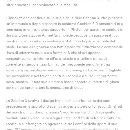
ulteriormente il contenimento e la stabilità.
L'innovazione continua sulla suola della Nike Sabrina 3, che presenta
un'intersuola a doppia densità in schiuma Cushlon 3.0 ammorbidita e
racchiusa in un resistente supporto in Phylon per garantire comfort e
durata. L'unità Zoom Air nell'avampiede produce un passo reattivo,
mentre il gambo interno sostiene e stabilizza la parte centrale del
piede. La suola in gomma con battistrada multidirezionale comprende
linee di aderenza multiple a forma di S che si sviluppano
concentricamente intorno all'avampiede e al tallone prima di
connettersi lungo entrambi i lati del mesopiede per offrire una
trazione eccezionale nei vari movimenti energici. Le sezioni ritagliate
nel mesopiede e nel tallone contribuiscono a ridurre ulteriormente il
peso, mentre l'intera suola rimane bassa rispetto al terreno di gioco
per non compromettere la sensazione di gioco.
La Sabrina 3 evolve il design high-tech e performante dei suoi
predecessori e approfondisce l'avvincente storia di Ionescu. Gli effetti
del marchio includono i classici Swoofer sui fianchi, di cui quello
mediale punta verso l'alto a significare i soffitti di vetro che Sabrina
continua a infrangere spingendosi oltre i confini dello sport. Il suo
logo "S" appare in evidenza sulla linguetta e, più sottilmente, sulla