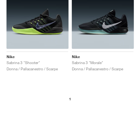
Nike
Nike
Sabrina 3 "Shooter"
Sabrina 3 "Morale"
Donna / Pallacanestro / Scarpe
Donna / Pallacanestro / Scarpe
1