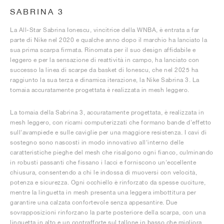
SABRINA 3
La All-Star Sabrina Ionescu, vincitrice della WNBA, è entrata a far
parte di Nike nel 2020 e qualche anno dopo il marchio ha lanciato la
sua prima scarpa firmata. Rinomata per il suo design affidabile e
leggero e per la sensazione di reattività in campo, ha lanciato con
successo la linea di scarpe da basket di Ionescu, che nel 2025 ha
raggiunto la sua terza e dinamica iterazione, la Nike Sabrina 3. La
tomaia accuratamente progettata è realizzata in mesh leggero.
La tomaia della Sabrina 3, accuratamente progettata, è realizzata in
mesh leggero, con ricami computerizzati che formano bande d'effetto
sull'avampiede e sulle caviglie per una maggiore resistenza. I cavi di
sostegno sono nascosti in modo innovativo all'interno delle
caratteristiche pieghe del mesh che risalgono ogni fianco, culminando
in robusti passanti che fissano i lacci e forniscono un'eccellente
chiusura, consentendo a chi le indossa di muoversi con velocità,
potenza e sicurezza. Ogni occhiello è rinforzato da spesse cuciture,
mentre la linguetta in mesh presenta una leggera imbottitura per
garantire una calzata confortevole senza appesantire. Due
sovrapposizioni rinforzano la parte posteriore della scarpa, con una
linguetta in alto e un contrafforte sul tallone in basso che migliora