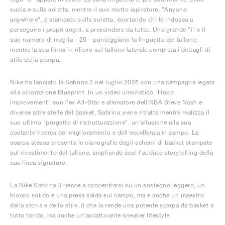
suola e sulla soletta, mentre il suo motto ispiratore, "Anyone,
anywhere", è stampato sulla soletta, esortando chi le indossa a
perseguire i propri sogni, a prescindere da tutto. Una grande "i" e il
suo numero di maglia - 20 - punteggiano la linguetta del tallone,
mentre la sua firma in rilievo sul tallone laterale completa i dettagli di
stile della scarpa.
Nike ha lanciato la Sabrina 3 nel luglio 2025 con una campagna legata
alla colorazione Blueprint. In un video umoristico "Hoop
Improvement" con l'ex All-Star e allenatore dell'NBA Steve Nash e
diverse altre stelle del basket, Sabrina viene ritratta mentre realizza il
suo ultimo "progetto di ristrutturazione", un'allusione alla sua
costante ricerca del miglioramento e dell'eccellenza in campo. La
scarpa stessa presenta le cianografie degli schemi di basket stampate
sul rivestimento del tallone, ampliando così l'audace storytelling della
sua linea signature.
La Nike Sabrina 3 riesce a concentrarsi su un sostegno leggero, un
blocco solido e una presa salda sul campo, ma è anche un maestro
della storia e dello stile, il che la rende una potente scarpa da basket a
tutto tondo, ma anche un'accattivante sneaker lifestyle.