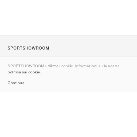
SPORTSHOWROOM
Chi siamo
SPORTSHOWROOM utilizza i cookie. Informazioni sulla nostra
Contatti
politica sui cookie
.
Sitemap
Continua
Brand
Nike
Jordan
adidas
New Balance