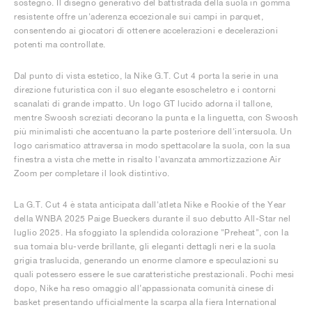
sostegno. Il disegno generativo del battistrada della suola in gomma
resistente offre un'aderenza eccezionale sui campi in parquet,
consentendo ai giocatori di ottenere accelerazioni e decelerazioni
potenti ma controllate.
Dal punto di vista estetico, la Nike G.T. Cut 4 porta la serie in una
direzione futuristica con il suo elegante esoscheletro e i contorni
scanalati di grande impatto. Un logo GT lucido adorna il tallone,
mentre Swoosh screziati decorano la punta e la linguetta, con Swoosh
più minimalisti che accentuano la parte posteriore dell'intersuola. Un
logo carismatico attraversa in modo spettacolare la suola, con la sua
finestra a vista che mette in risalto l'avanzata ammortizzazione Air
Zoom per completare il look distintivo.
La G.T. Cut 4 è stata anticipata dall'atleta Nike e Rookie of the Year
della WNBA 2025 Paige Bueckers durante il suo debutto All-Star nel
luglio 2025. Ha sfoggiato la splendida colorazione "Preheat", con la
sua tomaia blu-verde brillante, gli eleganti dettagli neri e la suola
grigia traslucida, generando un enorme clamore e speculazioni su
quali potessero essere le sue caratteristiche prestazionali. Pochi mesi
dopo, Nike ha reso omaggio all’appassionata comunità cinese di
basket presentando ufficialmente la scarpa alla fiera International