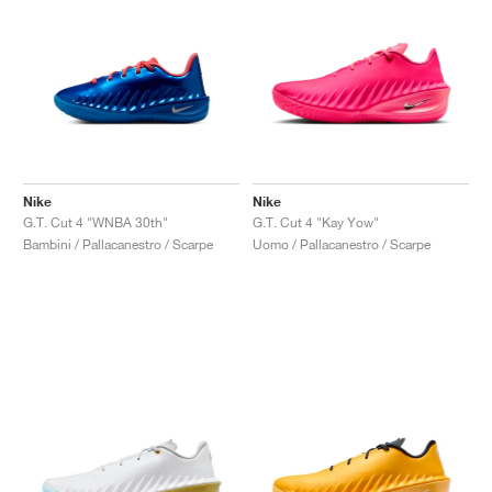
Nike
Nike
G.T. Cut 4 "WNBA 30th"
G.T. Cut 4 "Kay Yow"
Bambini / Pallacanestro / Scarpe
Uomo / Pallacanestro / Scarpe