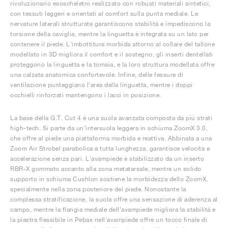
rivoluzionario esoscheletro realizzato con robusti materiali sintetici,
con tessuti leggeri e orientati al comfort sulla punta mediale. Le
nervature laterali strutturate garantiscono stabilità e impediscono la
torsione della caviglia, mentre la linguetta è integrata su un lato per
contenere il piede. L'imbottitura morbida attorno al collare del tallone
modellato in 3D migliora il comfort e il sostegno, gli inserti dentellati
proteggono la linguetta e la tomaia, e la loro struttura modellata offre
una calzata anatomica confortevole. Infine, delle fessure di
ventilazione punteggiano l'area della linguetta, mentre i doppi
occhielli rinforzati mantengono i lacci in posizione.
La base della G.T. Cut 4 è una suola avanzata composta da più strati
high-tech. Si parte da un'intersuola leggera in schiuma ZoomX 3.0,
che offre al piede una piattaforma morbida e reattiva. Abbinata a una
Zoom Air Strobel parabolica a tutta lunghezza, garantisce velocità e
accelerazione senza pari. L'avampiede è stabilizzato da un inserto
RBR-X gommato accanto alla zona metatarsale, mentre un solido
supporto in schiuma Cushlon sostiene la morbidezza dello ZoomX,
specialmente nella zona posteriore del piede. Nonostante la
complessa stratificazione, la suola offre una sensazione di aderenza al
campo, mentre la flangia mediale dell'avampiede migliora la stabilità e
la piastra flessibile in Pebax nell'avampiede offre un tocco finale di