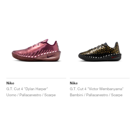
Nike
Nike
G.T. Cut 4 "Dylan Harper"
G.T. Cut 4 "Victor Wembanyama"
Uomo / Pallacanestro / Scarpe
Bambini / Pallacanestro / Scarpe