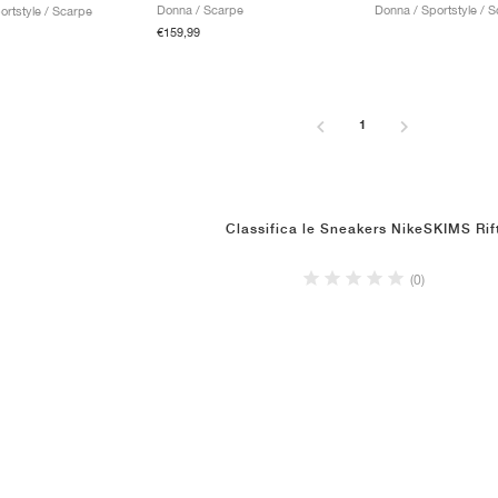
Donna / Scarpe
Donna / Sportstyle / 
ortstyle / Scarpe
€159,99
1
Classifica le Sneakers NikeSKIMS Rif
(0)