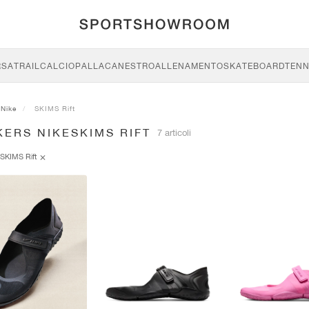
RSA
TRAIL
CALCIO
PALLACANESTRO
ALLENAMENTO
SKATEBOARD
TENN
Nike
SKIMS Rift
ERS NIKESKIMS RIFT
7 articoli
SKIMS Rift