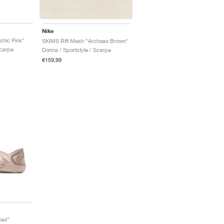
Nike
chic Pink"
SKIMS Rift Mesh "Archaeo Brown"
Scarpe
Donna / Sportstyle / Scarpe
€159,99
 Red"