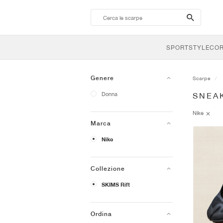
search-
btn
SPORTSTYLE
CO
Genere
Scarpe
Donna
SNEAK
Nike
Marca
Nike
Collezione
SKIMS Rift
Ordina