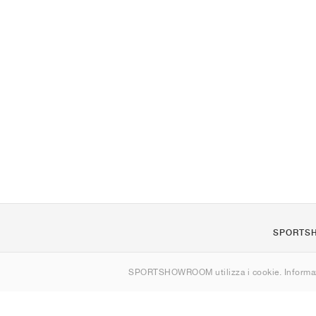
SPORTS
Chi siamo
SPORTSHOWROOM utilizza i cookie. Informaz
Contatti
Sitemap