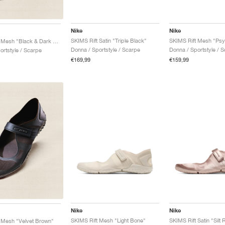
Nike
Nike
SKIMS Rift Satin "Triple Black"
SKIMS Rift Mesh "Psy
SKIMS Rift Mesh "Black & Dark Smoke Grey"
Donna / Sportstyle / Scarpe
Donna / Sportstyle / 
ortstyle / Scarpe
€169,99
€159,99
Nike
Nike
SKIMS Rift Mesh "Light Bone"
SKIMS Rift Satin "Silt
 Mesh "Velvet Brown"