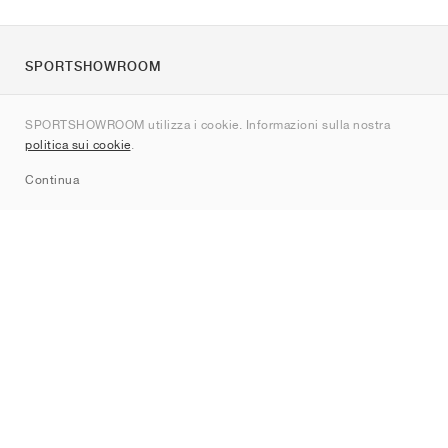
SPORTSHOWROOM
Chi siamo
SPORTSHOWROOM utilizza i cookie. Informazioni sulla nostra
Contatti
politica sui cookie
.
Sitemap
Continua
Brand
Nike
Jordan
adidas
New Balance
ASICS
PUMA
Converse