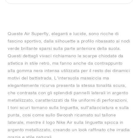
Queste Air Superfly, eleganti e lucide, sono ricche di
fascino sportivo, dalla silhouette a profilo ribassato ai nodi
verde brillante sparsi sulla parte anteriore della suola.
Questi dettagli vivaci richiamano le scarpe chiodate da
atletica in stile retrò, ma fanno anche da contrappunto
alla gomma nera intensa utilizzata per il resto dei dinamici
motivi del battistrada. L'intersuola massiccia ma
elegantemente ricurva presenta la stessa tonalità scura,
che contrasta con gli splendidi pannelli laterali in argento
metallizzato, caratterizzati da file uniformi di perforazioni.
I toni scuri tornano sulla linguetta, sull'allacciatura e sulla
punta, così come sullo Swoosh ricamato sul tallone
laterale, mentre il logo Nike Air sulla linguetta spicca in
argento metallizzato, creando un look raffinato che irradia
grazia e stile naturali.