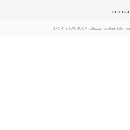
SPORTS
Chi siamo
SPORTSHOWROOM utilizza i cookie. Informaz
Contatti
Sitemap