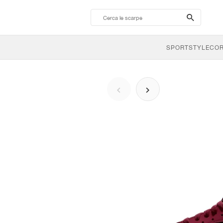
search-
btn
SPORTSTYLE
CO