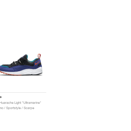
e
 Huarache Light "Ultramarine"
o / Sportstyle / Scarpe