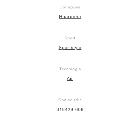
Collezione
Huarache
Sport
Sportstyle
Tecnologia
Air
Codice stile
318429-608