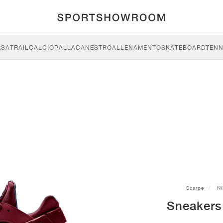
RSA
TRAIL
CALCIO
PALLACANESTRO
ALLENAMENTO
SKATEBOARD
TENN
Scarpe
Ni
Sneakers