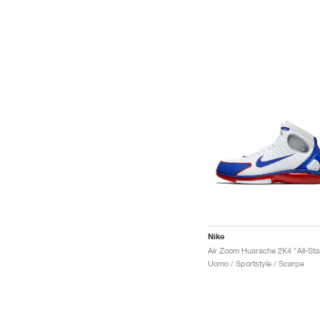
Nike
Air Zoom Huarache 2K4 "All-Sta
Uomo / Sportstyle / Scarpe