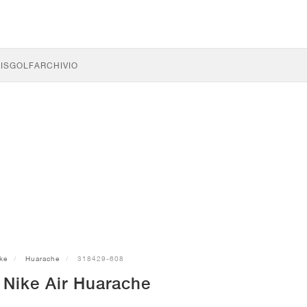
IS
GOLF
ARCHIVIO
ke
Huarache
318429-608
 Nike Air Huarache