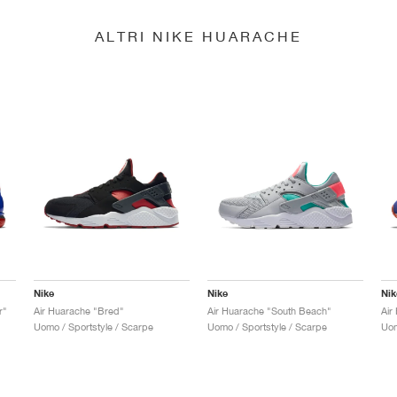
ALTRI NIKE HUARACHE
Nike
Nike
Nik
r"
Air Huarache "Bred"
Air Huarache "South Beach"
Air
Uomo / Sportstyle / Scarpe
Uomo / Sportstyle / Scarpe
Uom