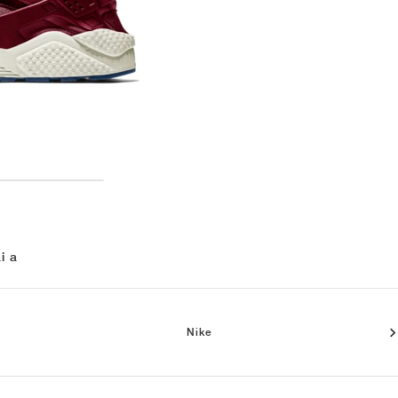
i a
Nike