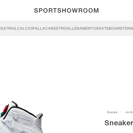
RSA
TRAIL
CALCIO
PALLACANESTRO
ALLENAMENTO
SKATEBOARD
TENN
Scarpe
Jord
Sneaker