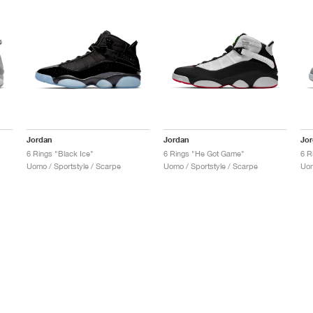
Jordan
Jordan
Jo
6 Rings "Black Ice"
6 Rings "He Got Game"
6 R
Uomo / Sportstyle / Scarpe
Uomo / Sportstyle / Scarpe
Uom