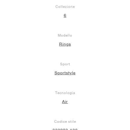
Collezione
6
Modello
Rings
Sport
Sportstyle
Tecnologia
Air
Codice stile