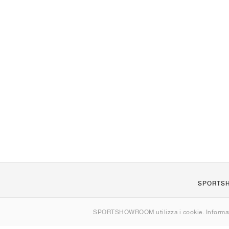
SPORTS
Chi siamo
SPORTSHOWROOM utilizza i cookie. Informaz
Contatti
Sitemap