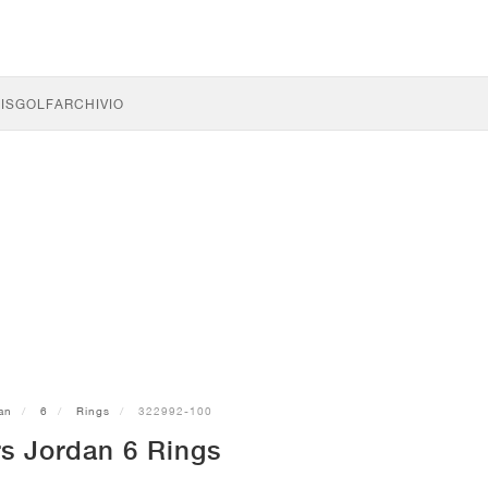
IS
GOLF
ARCHIVIO
an
6
Rings
322992-100
s Jordan 6 Rings