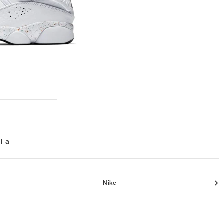
i a
Nike