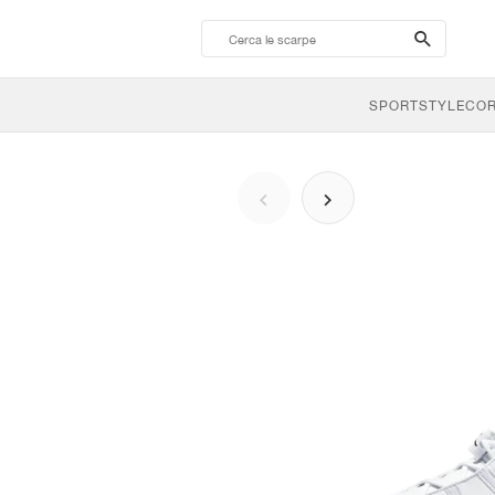
search-
btn
SPORTSTYLE
CO