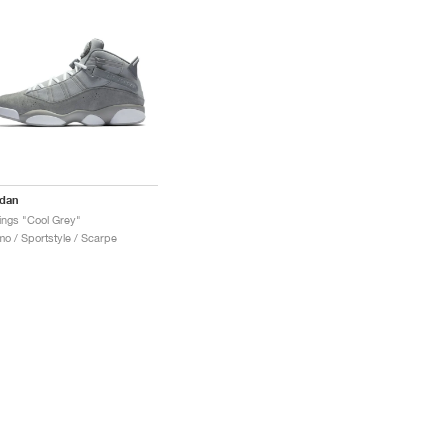
rdan
ings "Cool Grey"
o / Sportstyle / Scarpe