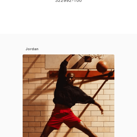
322992-100
Jordan