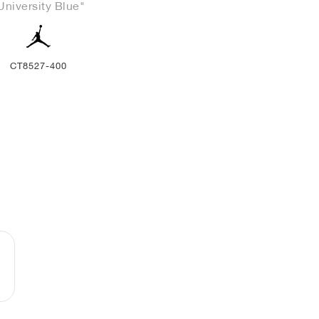
University Blue"
CT8527-400