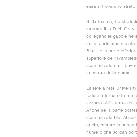
essa si trova uno strato 
Sulla tomaia, tre strati
strutturali in Tech Grey
collegano le gabbie nere 
cui superficie maculata 
Blue nella parte inferior
superiore dell'avampiede
scamosciata è in Univers
anteriore della punta.
La rete a rete University
fodera interna offre un 
azzurra. All'interno del
Anche se la parte posteri
scamosciata blu. Al suo
grigio, mentre la second
numero che Jordan port