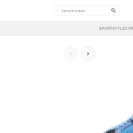
search-
btn
SPORTSTYLE
CO