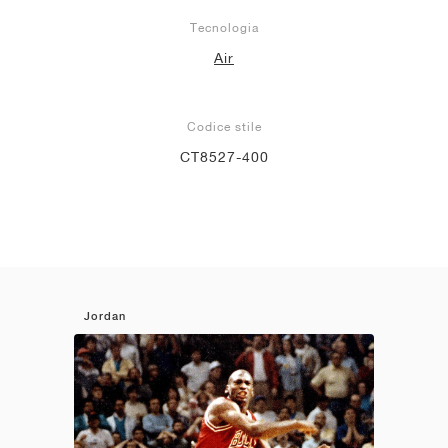
Tecnologia
Air
Codice stile
CT8527-400
Jordan