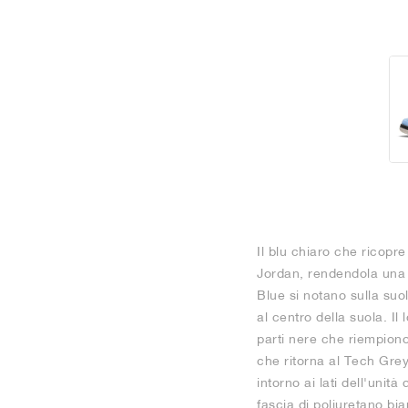
Il blu chiaro che ricopr
Jordan, rendendola una s
Blue si notano sulla suo
al centro della suola. Il
parti nere che riempiono
che ritorna al Tech Grey 
intorno ai lati dell'unit
fascia di poliuretano bi