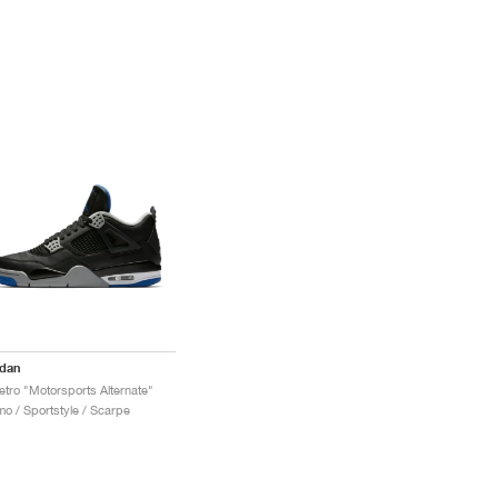
rdan
etro "Motorsports Alternate"
o / Sportstyle / Scarpe