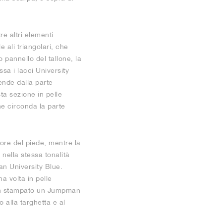
e altri elementi
 ali triangolari, che
o pannello del tallone, la
sa i lacci University
tende dalla parte
ta sezione in pelle
he circonda la parte
iore del piede, mentre la
 nella stessa tonalità
an University Blue.
a volta in pelle
con stampato un Jumpman
 alla targhetta e al