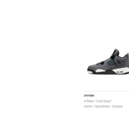
Jordan
4 Retro "Cool Grey"
Uomo / Sportstyle / Scarpe