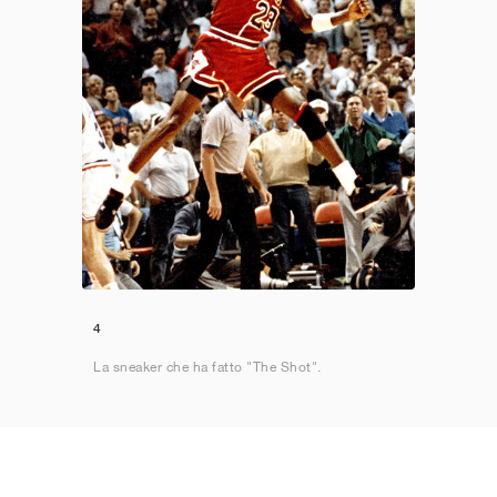
4
La sneaker che ha fatto "The Shot".