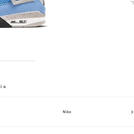
"
i a
Nike