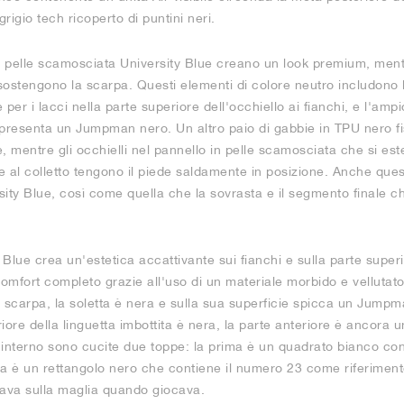
grigio tech ricoperto di puntini neri.
 di pelle scamosciata University Blue creano un look premium, mentr
 sostengono la scarpa. Questi elementi di colore neutro includono le
per i lacci nella parte superiore dell'occhiello ai fianchi, e l'ampi
presenta un Jumpman nero. Un altro paio di gabbie in TPU nero fis
e, mentre gli occhielli nel pannello in pelle scamosciata che si es
 al colletto tengono il piede saldamente in posizione. Anche ques
ity Blue, così come quella che la sovrasta e il segmento finale c
 Blue crea un'estetica accattivante sui fianchi e sulla parte super
comfort completo grazie all'uso di un materiale morbido e vellutato
la scarpa, la soletta è nera e sulla sua superficie spicca un Jumpm
ore della linguetta imbottita è nera, la parte anteriore è ancora un
 interno sono cucite due toppe: la prima è un quadrato bianco 
a è un rettangolo nero che contiene il numero 23 come riferimento
ava sulla maglia quando giocava.