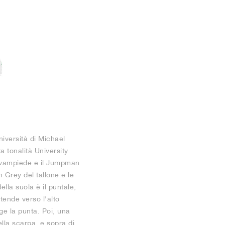
iversità di Michael
 tonalità University
l'avampiede e il Jumpman
h Grey del tallone e le
lla suola è il puntale,
tende verso l'alto
lge la punta. Poi, una
ella scarpa, e sopra di