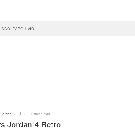
IS
GOLF
ARCHIVIO
Jordan
4
CT8527-400
s Jordan 4 Retro