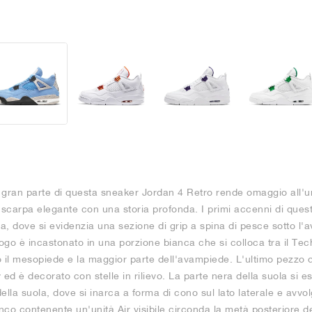
e gran parte di questa sneaker Jordan 4 Retro rende omaggio all'un
carpa elegante con una storia profonda. I primi accenni di questa
la, dove si evidenzia una sezione di grip a spina di pesce sotto 
 logo è incastonato in una porzione bianca che si colloca tra il Tec
 il mesopiede e la maggior parte dell'avampiede. L'ultimo pezzo de
ed è decorato con stelle in rilievo. La parte nera della suola si es
à della suola, dove si inarca a forma di cono sul lato laterale e avvo
anco contenente un'unità Air visibile circonda la metà posteriore d