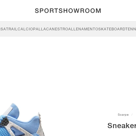
RSA
TRAIL
CALCIO
PALLACANESTRO
ALLENAMENTO
SKATEBOARD
TENN
Scarpe
Sneaker