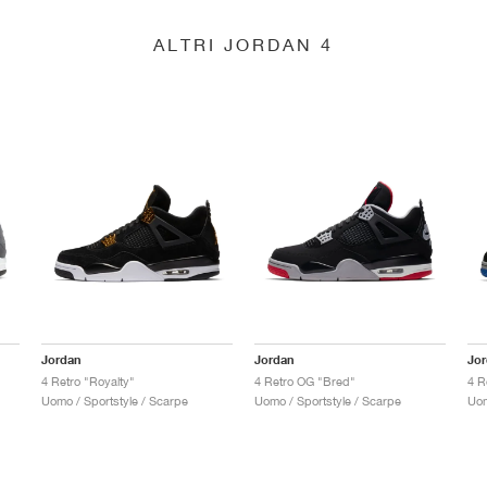
ALTRI JORDAN 4
Jordan
Jordan
Jo
4 Retro "Royalty"
4 Retro OG "Bred"
4 R
Uomo / Sportstyle / Scarpe
Uomo / Sportstyle / Scarpe
Uom