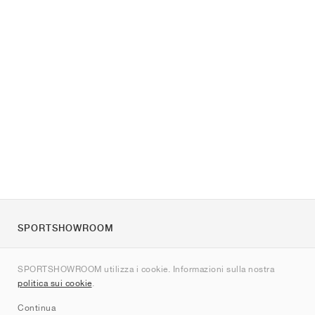
SPORTSHOWROOM
Chi siamo
SPORTSHOWROOM utilizza i cookie. Informazioni sulla nostra
Contatti
politica sui cookie
.
Sitemap
Continua