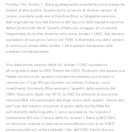
firmata, l'Air Jordan 1, stava guadagnando popolarità come scarpa da
basket di alta qualità. Questo portò al lancio di diverse varianti di
colore, una delle quali era la Carolina Blue, un'elegante versione
dell'originale nei toni del bianco e dell'azzurro della squadra sportiva
della Carolina del Nord. Questo affettuoso omaggio all'università
frequentata da Jordan divenne noto come Jordan 1 UNC. Nei decenni
successivi al suo primo lancio nel 1985, è diventata una delle varianti
di colore più amate della Jordan 1 ed è spesso riproposta nelle
sneakers contemporanee.
Una delle prime versioni delle Air Jordan 1 UNC successive
all'originale è stata la UNC Patent del 2003. Piuttosto che essere una
fedele riproduzione, questa rivisitazione presenta una tomaia in
vernice con il logo Wings cromato sul collare. Tuttavia, i suoi
rivestimenti University Blue emulano l'aspetto della versione del
1985. Dieci anni dopo, nel 2013, la UNC ha ottenuto la sua prima
versione Mid, che assomiglia alla High sotto molti aspetti, tranne che
per l'uso del marchio Jumpman al posto della scritta Nike Air
sull'etichetta della linguetta. L'anno successivo, ha ricevuto il
trattamento KO con il lancio delle Air Jordan 1 Retro AJKO UNC,
un'edizione rivestita in tela senza contrafforte e con le ali AJKO
personalizzate sul collare laterale. I fan dell'UNC hanno dovuto