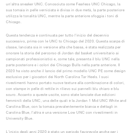
un'altra sneaker UNC. Conosciuta come Fearless UNC Chicago, la
sua tomaia in pelle verniciata è divisa in due metà, la parte posteriore
utilizza le tonalità UNC, mentre la parte anteriore sfoggia i toni di
Chicago.
Questa tendenza è continuata per tutto l'inizio del decennio
successivo, prima con le UNC to Chicago del 2020. Questa scarpa di
classe, lanciata sia in versione alta che bassa, è stata realizzata per
onorare la storia del percorso di Jordan dal basket universitario ai
campionati professionistici e, come tale, presenta il blu UNC nella
parte posteriore e i colori dei Chicago Bulls nella parte anteriore. Il
2020 ha visto anche il lancio del primo modello UNC PE come design
esclusivo per i giocatori dei North Carolina Tar Heels. I suoi
rivestimenti hanno portato nuove texture alla combinazione di colori,
con stampe in pelle di rettile in rilievo sui pannelli blu chiaro e blu
scuro. Accanto a queste uscite, sono state lanciate due edizioni
femminili della UNC, una delle quali è la Jordan 1 Mid UNC White and
Carolina Blue, con la tomaia prevalentemente bianca e dettagli in
Carolina Blue, l'altra è una versione Low UNC con rivestimenti in
University Blue.
L'inizio degli anni 2020 è stato un periodo favorevole anche per i