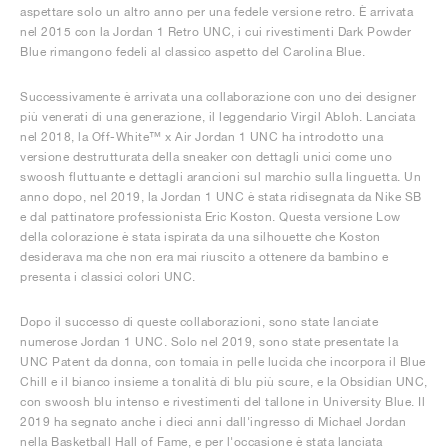
aspettare solo un altro anno per una fedele versione retro. È arrivata
nel 2015 con la Jordan 1 Retro UNC, i cui rivestimenti Dark Powder
Blue rimangono fedeli al classico aspetto del Carolina Blue.
Successivamente è arrivata una collaborazione con uno dei designer
più venerati di una generazione, il leggendario Virgil Abloh. Lanciata
nel 2018, la Off-White™ x Air Jordan 1 UNC ha introdotto una
versione destrutturata della sneaker con dettagli unici come uno
swoosh fluttuante e dettagli arancioni sul marchio sulla linguetta. Un
anno dopo, nel 2019, la Jordan 1 UNC è stata ridisegnata da Nike SB
e dal pattinatore professionista Eric Koston. Questa versione Low
della colorazione è stata ispirata da una silhouette che Koston
desiderava ma che non era mai riuscito a ottenere da bambino e
presenta i classici colori UNC.
Dopo il successo di queste collaborazioni, sono state lanciate
numerose Jordan 1 UNC. Solo nel 2019, sono state presentate la
UNC Patent da donna, con tomaia in pelle lucida che incorpora il Blue
Chill e il bianco insieme a tonalità di blu più scure, e la Obsidian UNC,
con swoosh blu intenso e rivestimenti del tallone in University Blue. Il
2019 ha segnato anche i dieci anni dall'ingresso di Michael Jordan
nella Basketball Hall of Fame, e per l'occasione è stata lanciata