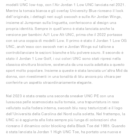
modelli UNC low-top, con l'Air Jordan 1 Low UNC lanciata nel 2021.
Mentre la tomaia bianca e gli overlay University Blue ricreano il look
dell'originale, i dettagli neri sugli swoosh e sulle Air Jordan Wings,
insieme al Jumpman sulla linguetta, conferiscono al design una
propria identità. Sempre in quell'anno è stata lanciata anche la
versione per bambini AJ1 Low Alt UNC, prima che il 2022 portasse
con sé una coppia di modelli Low. Il primo è stato il Jordan 1 Low OG
UNC, anch'esso con swoosh neri e Jordan Wings sul tallone a
controbilanciare le sezioni bianche e blu polvere scuro. Il secondo è
stato il Jordan 1 Low Golf, i cui colori UNC sono stati ripresi nella
classica struttura bicolore, sostenuta da una suola adattata a questo
sport molto popolare. Insieme a queste è stata lanciata un'altra Mid da
donna, con rivestimenti in una tonalità di blu ancora più chiara per
conferirle un aspetto straordinariamente elegante.
Nel 2023 è stata creata una seconda sneaker UNC PE con una
lussuosa pelle scamosciata sulla tomaia, una trapuntatura in raso
vellutato sulla fodera interna, swoosh blu navy testurizzati e il logo
dell'Università della Carolina del Nord sulla soletta. Nel frattempo, la
UNC si è aggiunta alla lista sempre più lunga di colorazioni che
ricreano il dinamico color blocking della Black Toe del 1985. Quando
è stata lanciata la Jordan 1 High UNC Toe, ha portato una nuova e