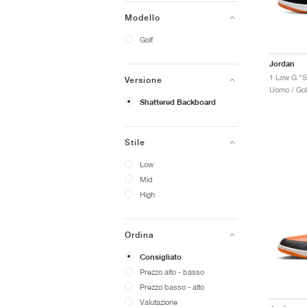
Modello
Golf
Jordan
1 Low G "
Versione
Uomo / Gol
Shattered Backboard
Stile
Low
Mid
High
Ordina
Consigliato
Prezzo alto - basso
Prezzo basso - alto
Valutazione