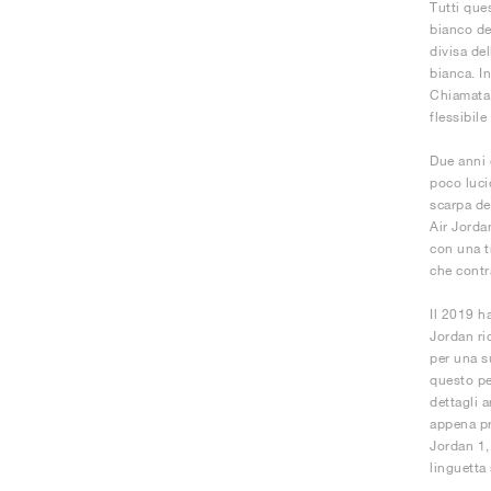
Tutti que
bianco de
divisa de
bianca. I
Chiamata 
flessibile
Due anni 
poco luci
scarpa de
Air Jorda
con una t
che contr
Il 2019 h
Jordan ri
per una s
questo pe
dettagli a
appena pr
Jordan 1,
linguetta 