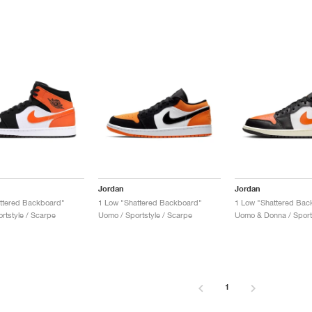
Jordan
Jordan
ttered Backboard"
1 Low "Shattered Backboard"
rtstyle / Scarpe
Uomo / Sportstyle / Scarpe
1