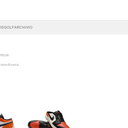
IS
GOLF
ARCHIVIO
rticoli
raordinaria.