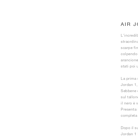
AIR 
L'incredi
straordin
scarpe fi
colpendo 
arancione
stati poi 
La prima s
Jordan 1,
Sebbene q
sul tallon
il nero è 
Presenta i
completa 
Dopo il s
Jordan 1 