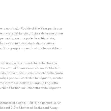
pena nominato Rookie of the Year per la sua
in vista del lancio ufficiale delle sue prime
 per realizzare una potente schiacciata,
fu vissuto indossando la divisa nera e
ca. Sono proprio questi colori che sarebbero
 versione alta sul modello della classica
vivace tonalità arancione chiamata Starfish.
esto primo modello era presente sulla punta,
ola, i pannelli centrali e la linguetta, mentre
ome intorno al collare e lungo la linguetta.
 Nike Starfish sull'etichetta della linguetta
giunte alla serie. Il 2016 ha portato le Air
kboard 2.0 e Shattered Backboard Away.