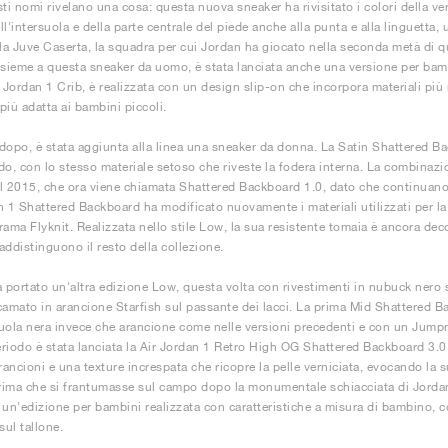
sti nomi rivelano una cosa: questa nuova sneaker ha rivisitato i colori della v
ll'intersuola e della parte centrale del piede anche alla punta e alla linguett
lla Juve Caserta, la squadra per cui Jordan ha giocato nella seconda metà di q
nsieme a questa sneaker da uomo, è stata lanciata anche una versione per bam
Jordan 1 Crib, è realizzata con un design slip-on che incorpora materiali più
 più adatta ai bambini piccoli.
dopo, è stata aggiunta alla linea una sneaker da donna. La Satin Shattered Bac
do, con lo stesso materiale setoso che riveste la fodera interna. La combinazio
l 2015, che ora viene chiamata Shattered Backboard 1.0, dato che continuano 
n 1 Shattered Backboard ha modificato nuovamente i materiali utilizzati per la
rama Flyknit. Realizzata nello stile Low, la sua resistente tomaia è ancora dec
addistinguono il resto della collezione.
a portato un'altra edizione Low, questa volta con rivestimenti in nubuck nero s
camato in arancione Starfish sul passante dei lacci. La prima Mid Shattered 
uola nera invece che arancione come nelle versioni precedenti e con un Jumpm
riodo è stata lanciata la Air Jordan 1 Retro High OG Shattered Backboard 3.
rancioni e una texture increspata che ricopre la pelle verniciata, evocando la s
ima che si frantumasse sul campo dopo la monumentale schiacciata di Jordan.
 un'edizione per bambini realizzata con caratteristiche a misura di bambino, co
sul tallone.