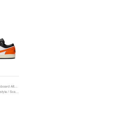
1 Low "Shattered Backboard Alternate"
Uomo & Donna / Sportstyle / Scarpe