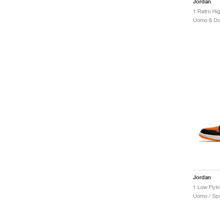
Jordan
Jordan
Uomo / Spo