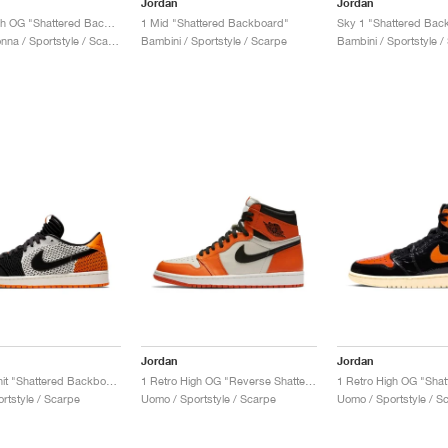
Jordan
Jordan
1 Retro High OG "Shattered Backboard"
1 Mid "Shattered Backboard"
Sky 1 "Shattered Bac
Uomo & Donna / Sportstyle / Scarpe
Bambini / Sportstyle / Scarpe
Bambini / Sportstyle /
Jordan
Jordan
1 Low Flyknit "Shattered Backboard"
1 Retro High OG "Reverse Shattered Backboard"
rtstyle / Scarpe
Uomo / Sportstyle / Scarpe
Uomo / Sportstyle / S