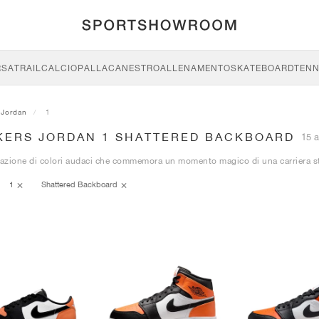
RSA
TRAIL
CALCIO
PALLACANESTRO
ALLENAMENTO
SKATEBOARD
TENN
Jordan
1
KERS JORDAN 1 SHATTERED BACKBOARD
15 a
zione di colori audaci che commemora un momento magico di una carriera st
1
Shattered Backboard