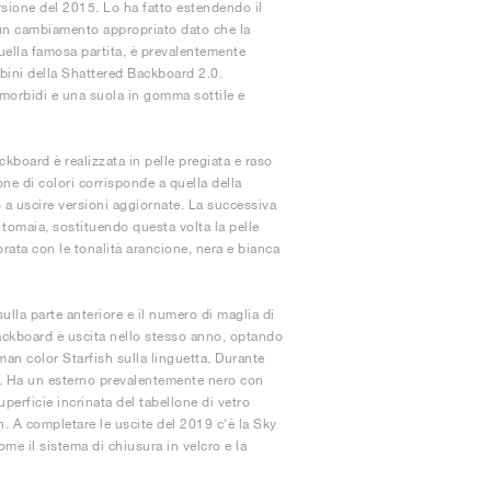
ersione del 2015. Lo ha fatto estendendo il
a, un cambiamento appropriato dato che la
uella famosa partita, è prevalentemente
bini della Shattered Backboard 2.0.
 morbidi e una suola in gomma sottile e
kboard è realizzata in pelle pregiata e raso
ne di colori corrisponde a quella della
a uscire versioni aggiornate. La successiva
 tomaia, sostituendo questa volta la pelle
orata con le tonalità arancione, nera e bianca
ulla parte anteriore e il numero di maglia di
Backboard è uscita nello stesso anno, optando
an color Starfish sulla linguetta. Durante
0. Ha un esterno prevalentemente nero con
uperficie incrinata del tabellone di vetro
 A completare le uscite del 2019 c'è la Sky
me il sistema di chiusura in velcro e la