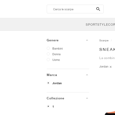
search-
btn
SPORTSTYLE
CO
Genere
Scarpe
Bambini
SNEA
Donna
La combina
Uomo
Jordan
Marca
Jordan
Collezione
1