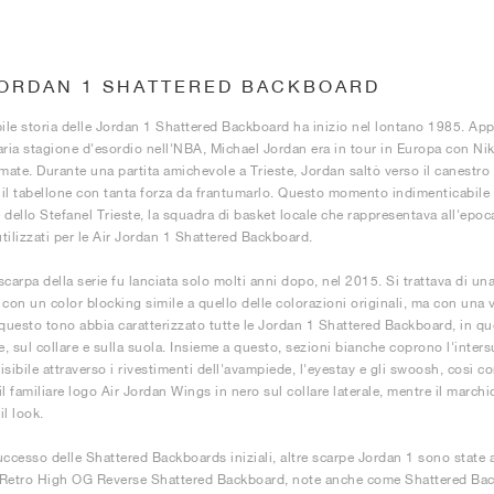
JORDAN 1 SHATTERED BACKBOARD
bile storia delle Jordan 1 Shattered Backboard ha inizio nel lontano 1985. Ap
aria stagione d'esordio nell'NBA, Michael Jordan era in tour in Europa con Nike 
rmate. Durante una partita amichevole a Trieste, Jordan saltò verso il canestro
il tabellone con tanta forza da frantumarlo. Questo momento indimenticabile 
 dello Stefanel Trieste, la squadra di basket locale che rappresentava all'epo
utilizzati per le Air Jordan 1 Shattered Backboard.
carpa della serie fu lanciata solo molti anni dopo, nel 2015. Si trattava di una
 con un color blocking simile a quello delle colorazioni originali, ma con una 
uesto tono abbia caratterizzato tutte le Jordan 1 Shattered Backboard, in qu
e, sul collare e sulla suola. Insieme a questo, sezioni bianche coprono l'intersu
visibile attraverso i rivestimenti dell'avampiede, l'eyestay e gli swoosh, così c
l familiare logo Air Jordan Wings in nero sul collare laterale, mentre il marchio
il look.
uccesso delle Shattered Backboards iniziali, altre scarpe Jordan 1 sono state ag
Retro High OG Reverse Shattered Backboard, note anche come Shattered Bac