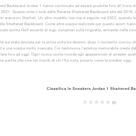
red Backboard Jordan 1 hanno continuato ad essere prodotte fino all'inizio 
l 2021. Questa imita il look delle Reverse Shattered Backboard alte del 2016, c
nti arancioni Starfish. Un altro modello low-top è seguito nel 2022, quando le
elle Shattered Backboard. Come altre scarpe realizzate per questo sport, hann
ciale scritta Golf accanto al logo Jumpman sulla linguetta, entrambi nella tonal
e sia stata lanciata per la prima volta tre decenni dopo il momento iconico c
 è una scarpa molto ricercata. Ciò testimonia l'estetica memorabile creata dal
lare fino ad oggi. Ogni nuova uscita ricorda agli appassionati di sneaker quell
a partita che vive nei ricordi di chi l'ha vista, proprio come la sneaker oggi.
Classifica le Sneakers Jordan 1 Shattered B
(0)