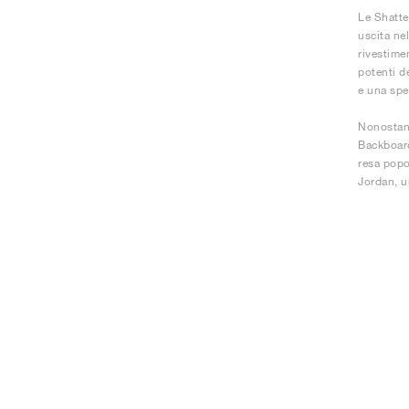
Le Shatte
uscita ne
rivestime
potenti d
e una spe
Nonostant
Backboard
resa popo
Jordan, un