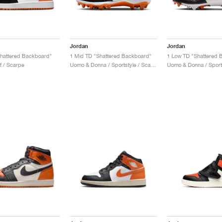
Jordan
Jordan
Shattered Backboard"
1 Mid TD "Shattered Backboard"
1 Low TD "Shattered 
f / Scarpe
Uomo & Donna / Sportstyle / Scarpe