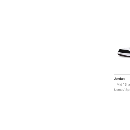
Jordan
1 Mid "Sha
Uomo / Spo