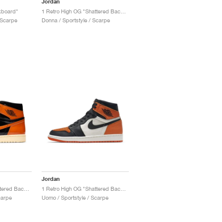
Jordan
kboard"
1 Retro High OG "Shattered Backboard"
 Scarpe
Donna / Sportstyle / Scarpe
Jordan
1 Retro High OG "Shattered Backboard 3.0"
1 Retro High OG "Shattered Backboard"
carpe
Uomo / Sportstyle / Scarpe