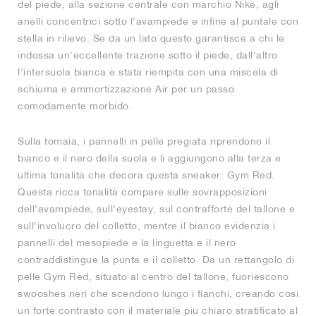
del piede, alla sezione centrale con marchio Nike, agli
anelli concentrici sotto l'avampiede e infine al puntale con
stella in rilievo. Se da un lato questo garantisce a chi le
indossa un'eccellente trazione sotto il piede, dall'altro
l'intersuola bianca è stata riempita con una miscela di
schiuma e ammortizzazione Air per un passo
comodamente morbido.
Sulla tomaia, i pannelli in pelle pregiata riprendono il
bianco e il nero della suola e li aggiungono alla terza e
ultima tonalità che decora questa sneaker: Gym Red.
Questa ricca tonalità compare sulle sovrapposizioni
dell'avampiede, sull'eyestay, sul contrafforte del tallone e
sull'involucro del colletto, mentre il bianco evidenzia i
pannelli del mesopiede e la linguetta e il nero
contraddistingue la punta e il colletto. Da un rettangolo di
pelle Gym Red, situato al centro del tallone, fuoriescono
swooshes neri che scendono lungo i fianchi, creando così
un forte contrasto con il materiale più chiaro stratificato al