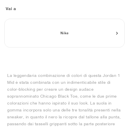
FIELD GENERAL
CRAZE
ADIRACER
MULE
471
GEL-CUMULUS 16
G.T. CUT
FORCE 58
TEKKIRA CUP
508
JORDAN
Vai a
KILLSHOT 2
MOTO 2K
ITALIA
LEGACY 312
ALLERDALE
G.T. FUTURE
PS8
ALOHA SUPER
600
TOTAL 90
PHENOMENA
FORUM
JUMPMAN JACK
2000
VERTEBRAE
808
Nike
AVA ROVER
1000
HAMBURG
204L
AIR MAX 95
933
MIND
860V2
La leggendaria combinazione di colori di questa Jordan 1
AIR RIFT
Mid è stata combinata con un indimenticabile stile di
color-blocking per creare un design audace
soprannominato Chicago Black Toe, come le due prime
colorazioni che hanno ispirato il suo look. La suola in
gomma incorpora solo una delle tre tonalità presenti nella
sneaker, in quanto il nero la ricopre dal tallone alla punta,
passando dai tasselli grippanti sotto la parte posteriore