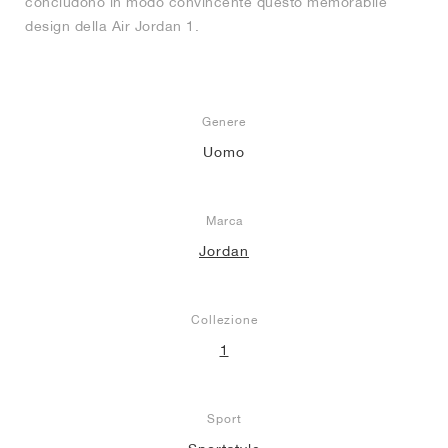
concludono in modo convincente questo memorabile
design della Air Jordan 1.
Genere
Uomo
Marca
Jordan
Collezione
1
Sport