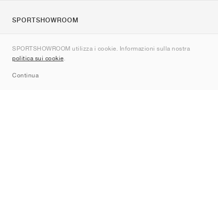
SPORTSHOWROOM
Chi siamo
SPORTSHOWROOM utilizza i cookie. Informazioni sulla nostra
Contatti
politica sui cookie
.
Sitemap
Continua
Brand
Nike
Jordan
adidas
New Balance
ASICS
PUMA
Converse
Vans