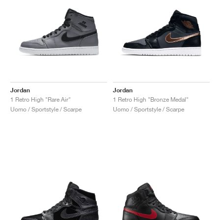
Jordan
Jordan
1 Retro High "Rare Air"
1 Retro High "Bronze Medal"
Uomo / Sportstyle / Scarpe
Uomo / Sportstyle / Scarpe