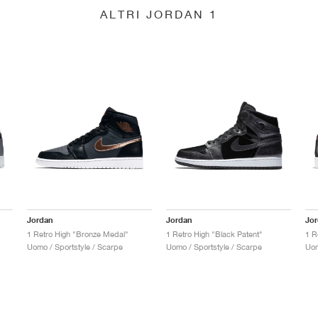
ALTRI JORDAN 1
Jordan
Jordan
Jo
1 Retro High "Bronze Medal"
1 Retro High "Black Patent"
1 R
Uomo / Sportstyle / Scarpe
Uomo / Sportstyle / Scarpe
Uom