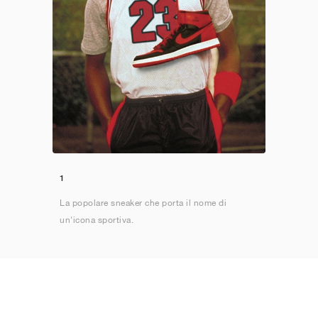
1
La popolare sneaker che porta il nome di
un'icona sportiva.