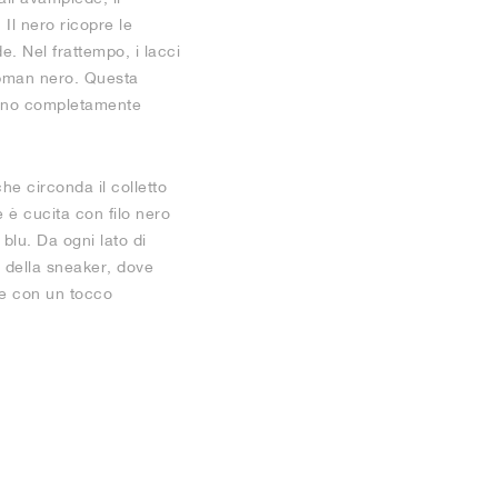
Il nero ricopre le
e. Nel frattempo, i lacci
umpman nero. Questa
 sono completamente
che circonda il colletto
e è cucita con filo nero
blu. Da ogni lato di
 della sneaker, dove
te con un tocco