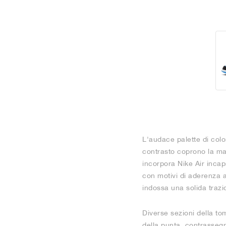
L'audace palette di colo
contrasto coprono la mag
incorpora Nike Air incap
con motivi di aderenza a
indossa una solida trazi
Diverse sezioni della to
della punta, contrassegna