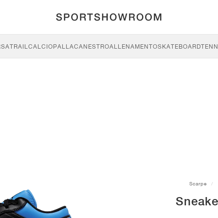
RSA
TRAIL
CALCIO
PALLACANESTRO
ALLENAMENTO
SKATEBOARD
TENN
Scarpe
Sneake