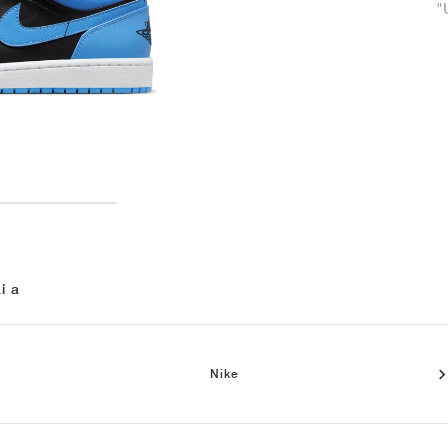
"
i a
Nike