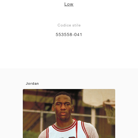
Low
Codice stile
553558-041
Jordan