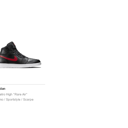
rdan
etro High "Rare Air"
o / Sportstyle / Scarpe