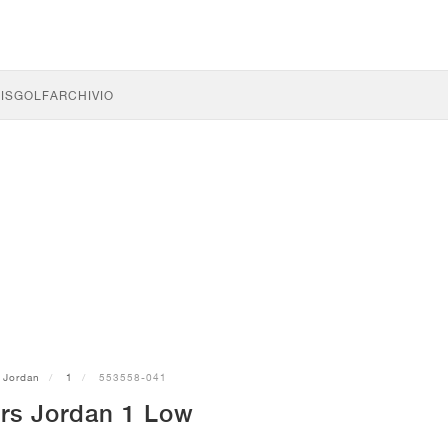
IS
GOLF
ARCHIVIO
Jordan
1
553558-041
rs Jordan 1 Low