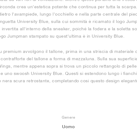
rconda crea un'estetica potente che continua per tutta la scarpa. 
ietro l'avampiede, lungo l'occhiello e nella parte centrale del pied
 linguetta University Blue, sulla cui sommità è ricamato il logo J
 invertita all'interno della sneaker, poiché la fodera e la soletta
logo Jumpman stampato su quest'ultima è in University Blue.
blu premium avvolgono il tallone, prima in una striscia di materiale 
 contrafforte del tallone a forma di mezzaluna. Sulla sua superfici
Wings, mentre appena sopra si trova un piccolo rettangolo di pelle 
e uno swoosh University Blue. Questi si estendono lungo i fianchi
ie nera scura retrostante, completando così questo design elegan
Genere
Uomo