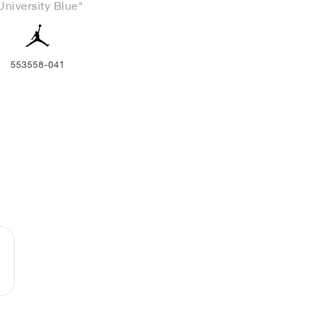
University Blue"
553558-041