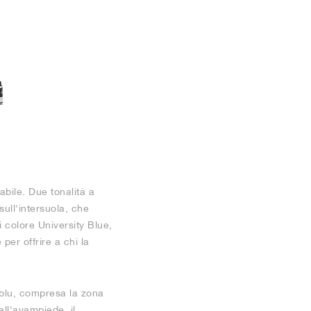
bile. Due tonalità a
ull'intersuola, che
 colore University Blue,
per offrire a chi la
o blu, compresa la zona
all'avampiede, il