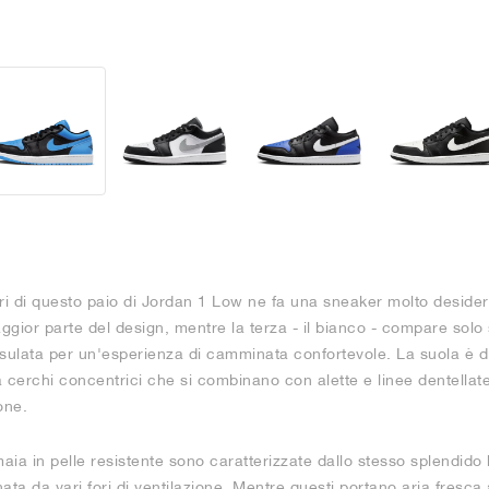
ri di questo paio di Jordan 1 Low ne fa una sneaker molto desidera
gior parte del design, mentre la terza - il bianco - compare solo s
sulata per un'esperienza di camminata confortevole. La suola è di
 cerchi concentrici che si combinano con alette e linee dentellate 
one.
maia in pelle resistente sono caratterizzate dallo stesso splendid
ta da vari fori di ventilazione. Mentre questi portano aria fresca 