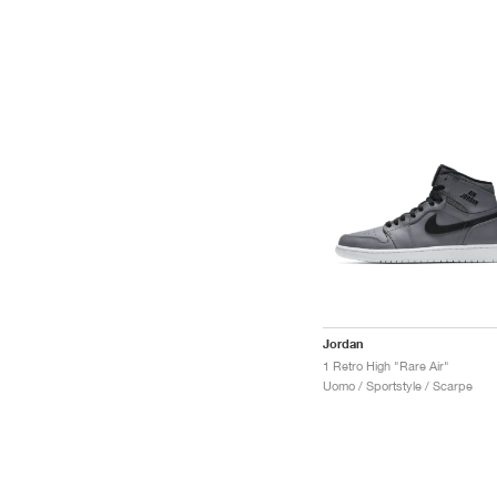
Jordan
1 Retro High "Rare Air"
Uomo / Sportstyle / Scarpe