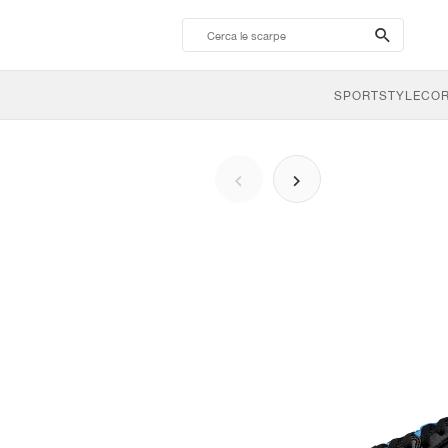
search-
btn
SPORTSTYLE
CO