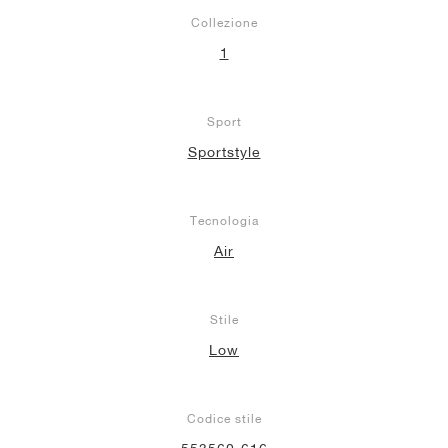
Collezione
1
Sport
Sportstyle
Tecnologia
Air
Stile
Low
Codice stile