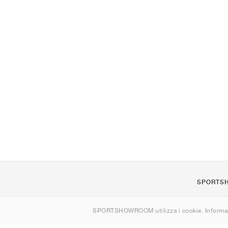
SPORTS
Chi siamo
SPORTSHOWROOM utilizza i cookie. Informaz
Contatti
Sitemap