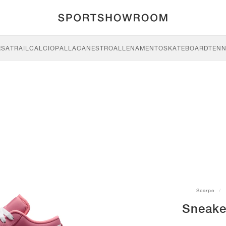
RSA
TRAIL
CALCIO
PALLACANESTRO
ALLENAMENTO
SKATEBOARD
TENN
Scarpe
Sneake