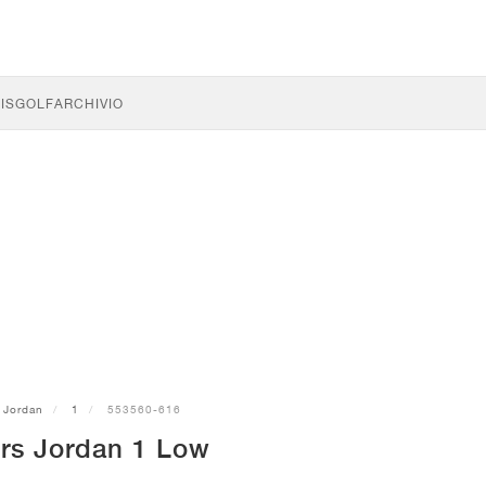
IS
GOLF
ARCHIVIO
Jordan
1
553560-616
rs Jordan 1 Low