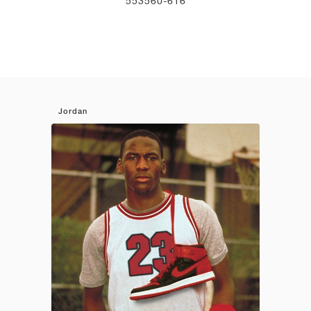
553560-616
Jordan