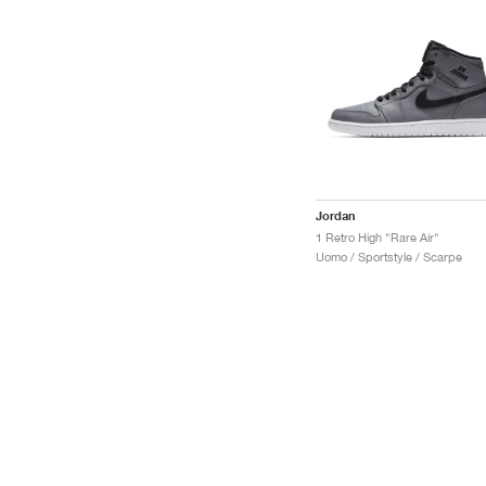
Jordan
1 Retro High "Rare Air"
Uomo / Sportstyle / Scarpe