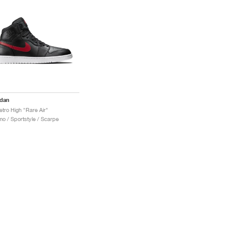
rdan
etro High "Rare Air"
o / Sportstyle / Scarpe