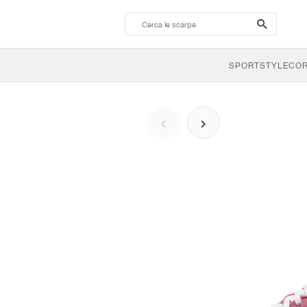
search-
btn
SPORTSTYLE
CO