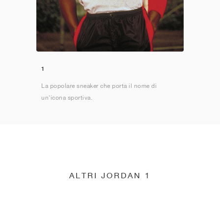
1
La popolare sneaker che porta il nome di
un'icona sportiva.
ALTRI JORDAN 1