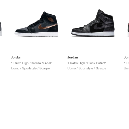
Jordan
Jordan
Jo
1 Retro High "Bronze Medal"
1 Retro High "Black Patent"
1 R
Uomo / Sportstyle / Scarpe
Uomo / Sportstyle / Scarpe
Uom