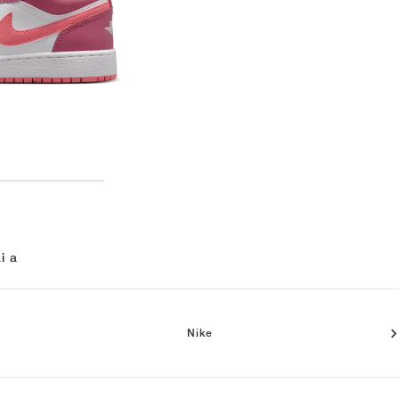
i a
Nike