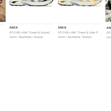
ASICS
ASICS
AS
GT-2160 x Kith "Cream & Scarab"
GT-2160 x Kith "Cream & Solar Power"
Uomo / Sportstyle / Scarpe
Uomo / Sportstyle / Scarpe
Uom