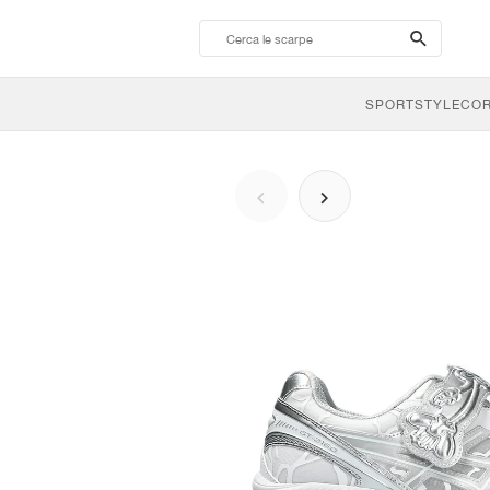
search-
btn
SPORTSTYLE
CO