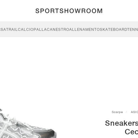
RSA
TRAIL
CALCIO
PALLACANESTRO
ALLENAMENTO
SKATEBOARD
TENN
Scarpe
ASI
Sneakers
Cec