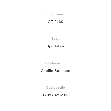
Collezione
GT-2160
Sport
Sportstyle
Collaborazione
Cecilie Bahnsen
Codice stile
1203A321-100