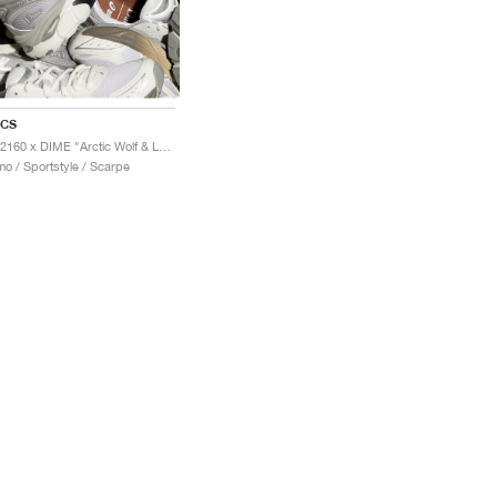
ICS
GT-2160 x DIME "Arctic Wolf & London Fog"
o / Sportstyle / Scarpe