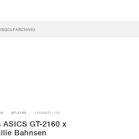
IS
GOLF
ARCHIVIO
CS
GT-2160
1203A321-100
 ASICS GT-2160 x
ilie Bahnsen