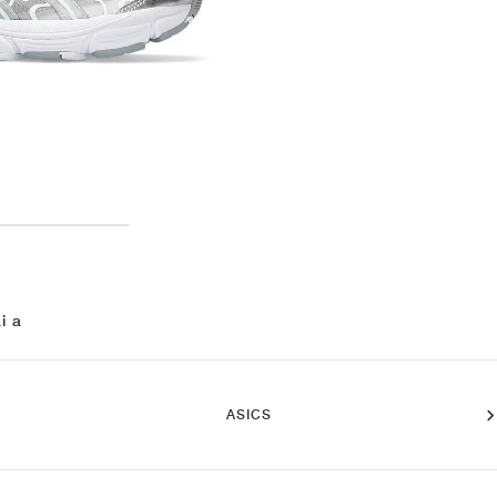
i a
ASICS