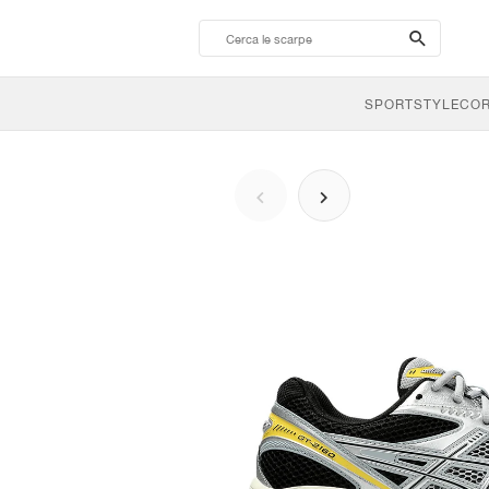
search-
btn
SPORTSTYLE
CO