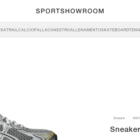
RSA
TRAIL
CALCIO
PALLACANESTRO
ALLENAMENTO
SKATEBOARD
TENN
Scarpe
ASI
Sneaker