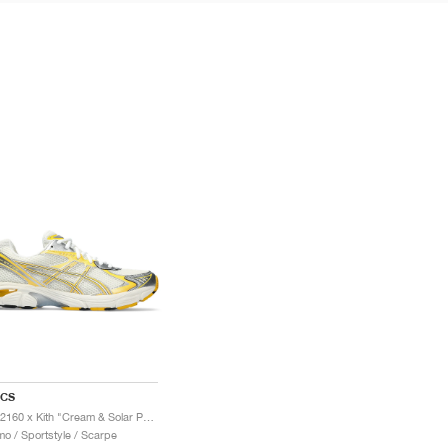
ICS
GT-2160 x Kith "Cream & Solar Power"
o / Sportstyle / Scarpe