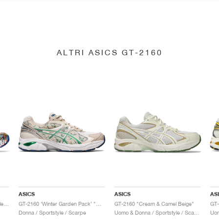
ALTRI ASICS GT-2160
ASICS
ASICS
AS
GT-2160 x Gallery Dept. "ComplexCon"
GT-2160 ‘Winter Garden Pack’ "Oatmeal & Simply Taupe"
GT-2160 "Cream & Camel Beige"
Donna / Sportstyle / Scarpe
Uomo & Donna / Sportstyle / Scarpe
Uom