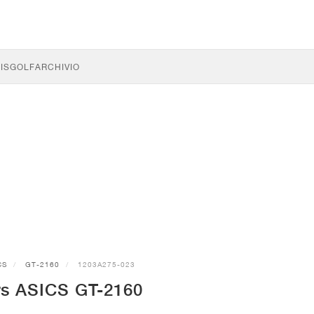
IS
GOLF
ARCHIVIO
CS
GT-2160
1203A275-023
s ASICS GT-2160