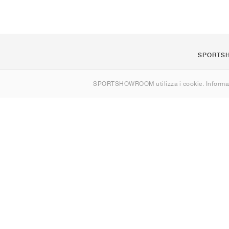
SPORTS
Chi siamo
SPORTSHOWROOM utilizza i cookie. Informaz
Contatti
Sitemap