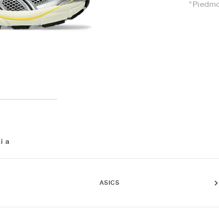
"Piedmo
i a
ASICS