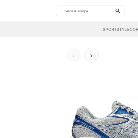
search-
btn
SPORTSTYLE
CO