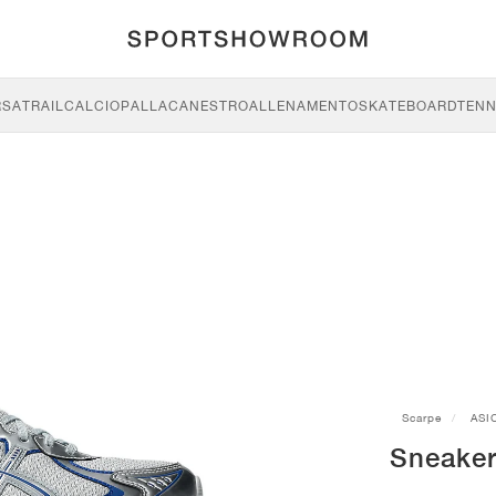
RSA
TRAIL
CALCIO
PALLACANESTRO
ALLENAMENTO
SKATEBOARD
TENN
Scarpe
ASI
Sneaker