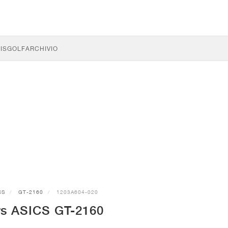
IS
GOLF
ARCHIVIO
CS
GT-2160
1203A604-020
s ASICS GT-2160