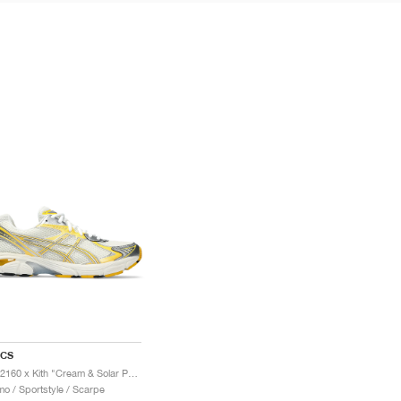
ICS
GT-2160 x Kith "Cream & Solar Power"
o / Sportstyle / Scarpe