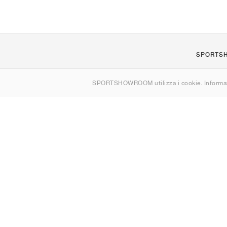
SPORTS
Chi siamo
SPORTSHOWROOM utilizza i cookie. Informaz
Contatti
Sitemap