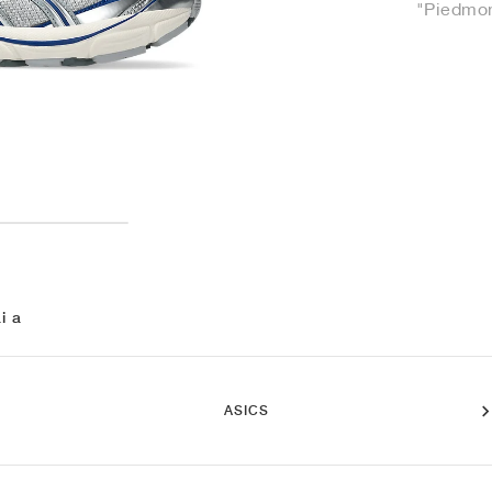
"Piedmon
i a
ASICS