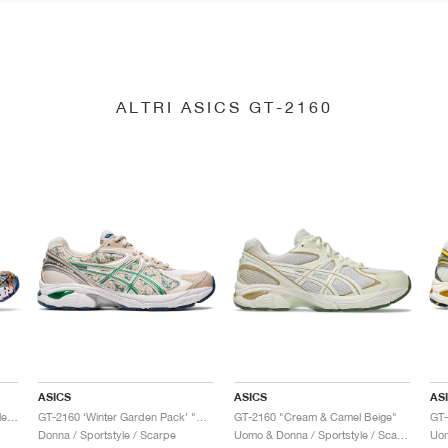
ALTRI ASICS GT-2160
ASICS
ASICS
AS
GT-2160 x Gallery Dept. "ComplexCon"
GT-2160 ‘Winter Garden Pack’ "Oatmeal & Simply Taupe"
GT-2160 "Cream & Camel Beige"
Donna / Sportstyle / Scarpe
Uomo & Donna / Sportstyle / Scarpe
Uom