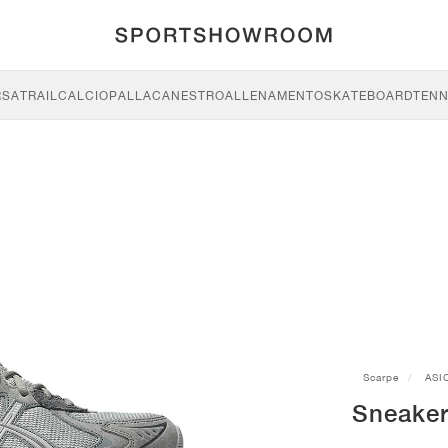
RSA
TRAIL
CALCIO
PALLACANESTRO
ALLENAMENTO
SKATEBOARD
TENN
Scarpe
ASI
Sneaker