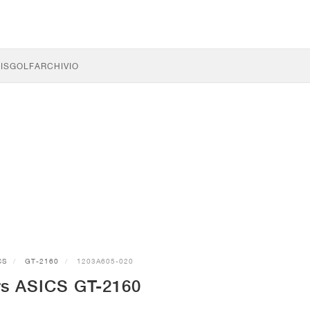
IS
GOLF
ARCHIVIO
CS
GT-2160
1203A605-020
s ASICS GT-2160