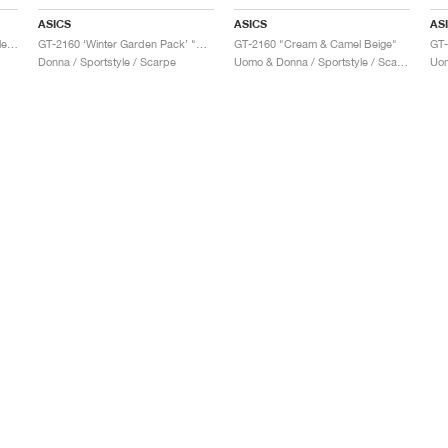
ASICS
ASICS
AS
GT-2160 x Gallery Dept. "ComplexCon"
GT-2160 ‘Winter Garden Pack’ "Oatmeal & Simply Taupe"
GT-2160 "Cream & Camel Beige"
Donna / Sportstyle / Scarpe
Uomo & Donna / Sportstyle / Scarpe
Uom