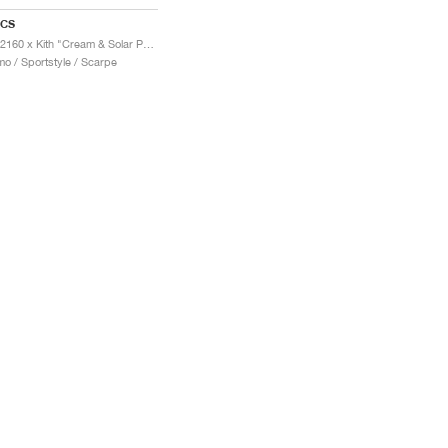
ICS
GT-2160 x Kith "Cream & Solar Power"
o / Sportstyle / Scarpe