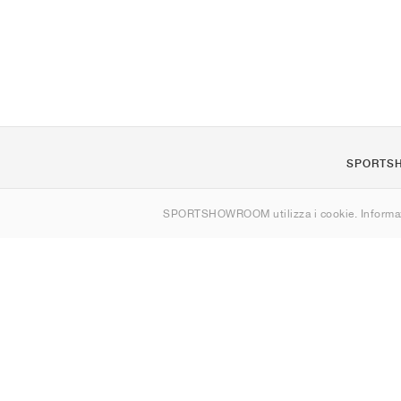
SPORTS
Chi siamo
SPORTSHOWROOM utilizza i cookie. Informaz
Contatti
Sitemap