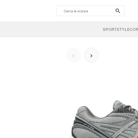
search-
btn
SPORTSTYLE
CO