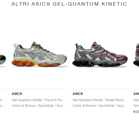
ALTRI ASICS GEL-QUANTUM KINETIC
ASICS
ASICS
AS
Gel-Quantum Kinetic "Gravel & Black"
Gel-Quantum Kinetic "Fossil & Pure Silver"
Gel-Quantum Kinetic "Sheet Rock & Dark Cherry"
Uomo & Donna / Sportstyle / Scarpe
Uomo & Donna / Sportstyle / Scarpe
Uomo & Donna / Sportstyle / Scarpe
€12