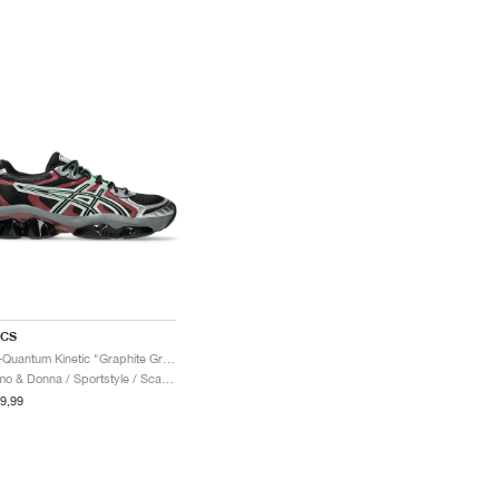
ICS
Gel-Quantum Kinetic "Graphite Grey & Brisket Red"
Uomo & Donna / Sportstyle / Scarpe
9,99