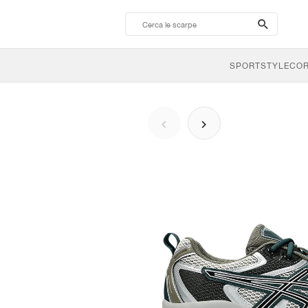
search-
btn
SPORTSTYLE
CO