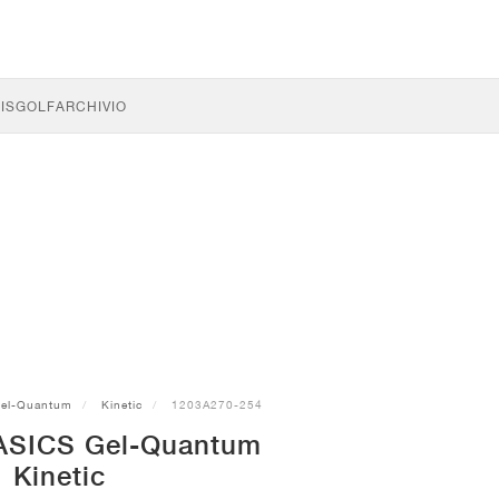
IS
GOLF
ARCHIVIO
el-Quantum
Kinetic
1203A270-254
ASICS Gel-Quantum
Kinetic