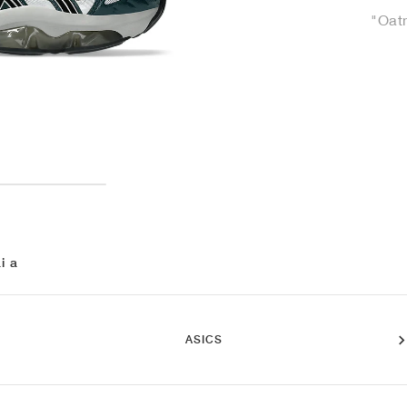
"Oat
i a
ASICS