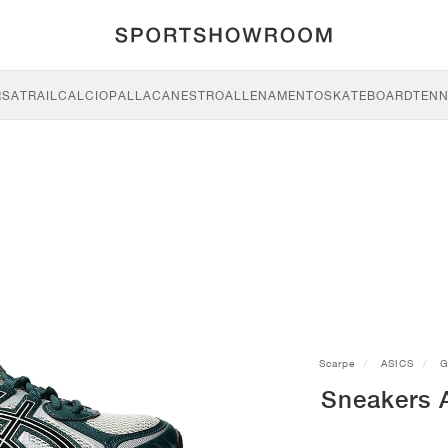
RSA
TRAIL
CALCIO
PALLACANESTRO
ALLENAMENTO
SKATEBOARD
TENN
Scarpe
ASICS
G
Sneakers 