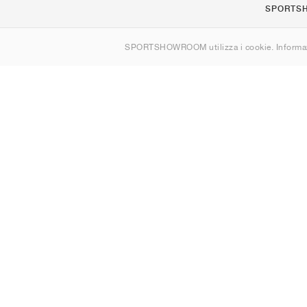
SPORTS
Chi siamo
SPORTSHOWROOM utilizza i cookie. Informaz
Contatti
Sitemap