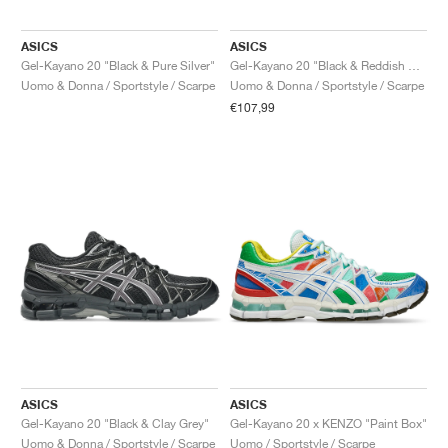
ASICS
ASICS
Gel-Kayano 20 "Black & Pure Silver"
Gel-Kayano 20 "Black & Reddish Brown"
Uomo & Donna / Sportstyle / Scarpe
Uomo & Donna / Sportstyle / Scarpe
€107,99
ASICS
ASICS
Gel-Kayano 20 "Black & Clay Grey"
Gel-Kayano 20 x KENZO "Paint Box"
Uomo & Donna / Sportstyle / Scarpe
Uomo / Sportstyle / Scarpe