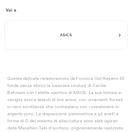
FIELD GENERAL
CRAZE
ADIRACER
MULE
471
GEL-CUMULUS 16
G.T. CUT
FORCE 58
TEKKIRA CUP
508
JORDAN
Vai a
KILLSHOT 2
MOTO 2K
ITALIA
LEGACY 312
ALLERDALE
G.T. FUTURE
PS8
ALOHA SUPER
600
TOTAL 90
PHENOMENA
FORUM
JUMPMAN JACK
2000
VERTEBRAE
808
ASICS
AVA ROVER
1000
HAMBURG
204L
AIR MAX 95
933
MIND
860V2
Questa delicata rielaborazione dell'iconica Gel-Kayano 20
AIR RIFT
fonde senza sforzo la lussuosa couture di Cecilie
Bahnsen con l'abilità sportiva di ASICS. La sua tomaia in
vaniglia evoca tessuti di lino ariosi, con ornamenti floreali
in nero scintillante che contrastano con i rivestimenti in
argento puro. La disposizione asimmetrica e gli anelli a
forma di D del sistema di allacciatura sono stati ispirati
dalla Marathon Tabi d'archivio, originariamente realizzata