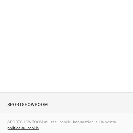
SPORTSHOWROOM
Chi siamo
SPORTSHOWROOM utilizza i cookie. Informazioni sulla nostra
Contatti
politica sui cookie
.
Sitemap