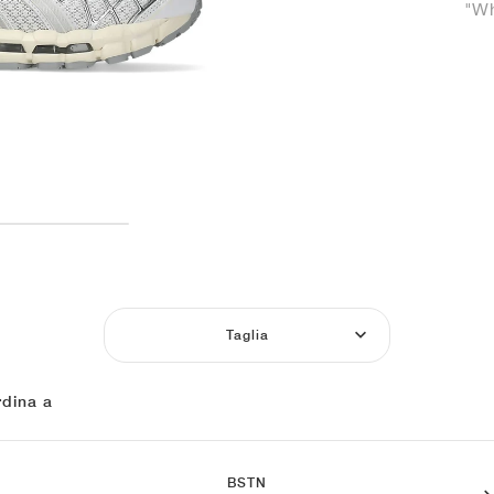
"Wh
Taglia
dina a
BSTN