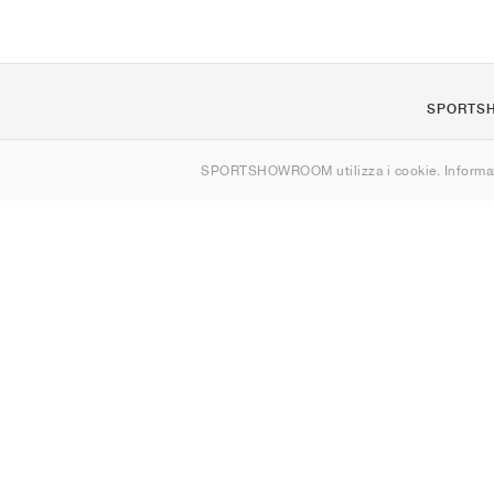
SPORTS
Chi siamo
SPORTSHOWROOM utilizza i cookie. Informaz
Contatti
Sitemap