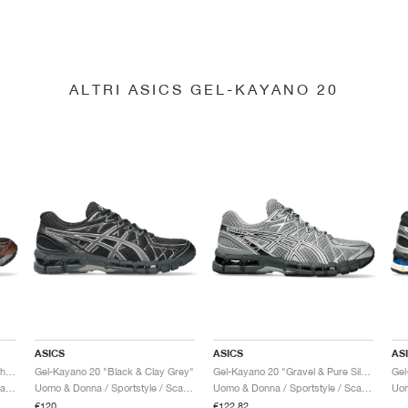
ALTRI ASICS GEL-KAYANO 20
ASICS
ASICS
AS
Gel-Kayano 20 "Black & Reddish Brown"
Gel-Kayano 20 "Black & Clay Grey"
Gel-Kayano 20 "Gravel & Pure Silver"
Uomo & Donna / Sportstyle / Scarpe
Uomo & Donna / Sportstyle / Scarpe
Uomo & Donna / Sportstyle / Scarpe
€120
€122,82