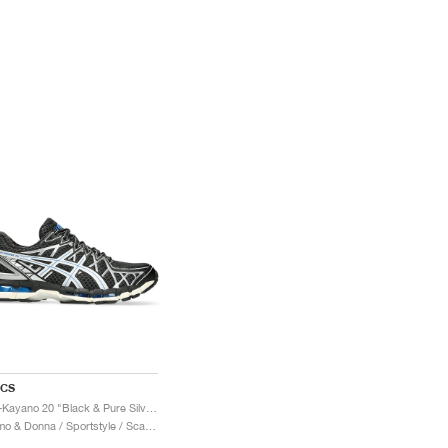
ICS
Gel-Kayano 20 "Black & Pure Silver"
Uomo & Donna / Sportstyle / Scarpe