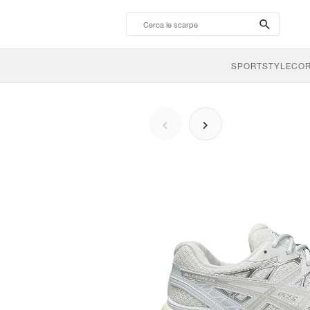
search-
btn
SPORTSTYLE
CO