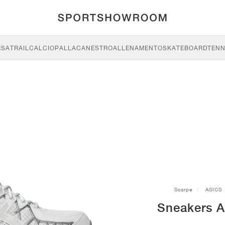
RSA
TRAIL
CALCIO
PALLACANESTRO
ALLENAMENTO
SKATEBOARD
TENN
Scarpe
ASICS
Sneakers A