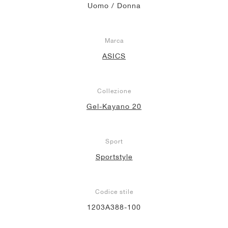
Uomo / Donna
Marca
ASICS
Collezione
Gel-Kayano 20
Sport
Sportstyle
Codice stile
1203A388-100