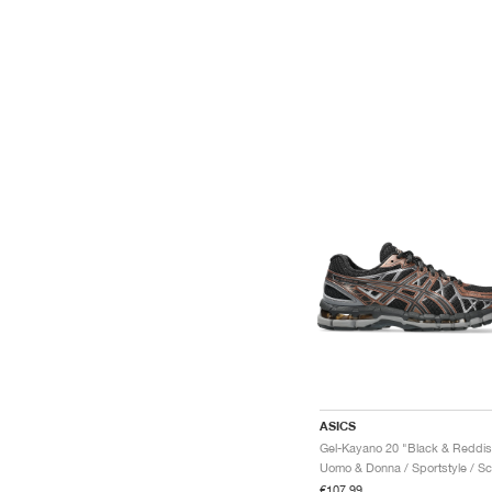
ASICS
€107,99