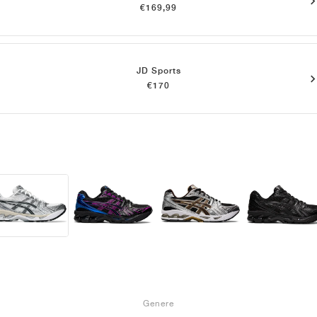
€169,99
JD Sports
€170
Genere