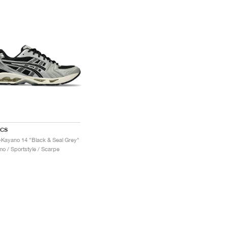
ICS
-Kayano 14 "Black & Seal Grey"
o / Sportstyle / Scarpe