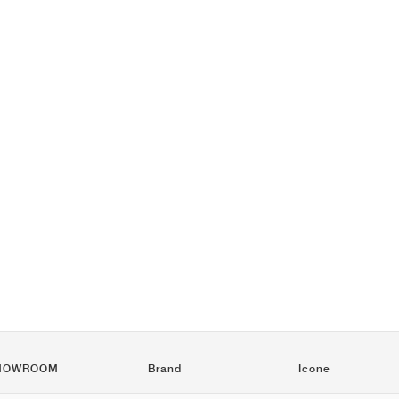
HOWROOM
Brand
Icone
Nike
Air Force 1