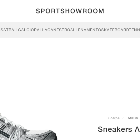
RSA
TRAIL
CALCIO
PALLACANESTRO
ALLENAMENTO
SKATEBOARD
TENN
Scarpe
ASICS
Sneakers A