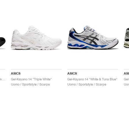
ASICS
ASICS
AS
Gel-Kayano 14 "Black & Pure Silver"
Gel-Kayano 14 "Triple White"
Gel-Kayano 14 "White & Tuna Blue"
Gel
Uomo / Sportstyle / Scarpe
Uomo / Sportstyle / Scarpe
Uom