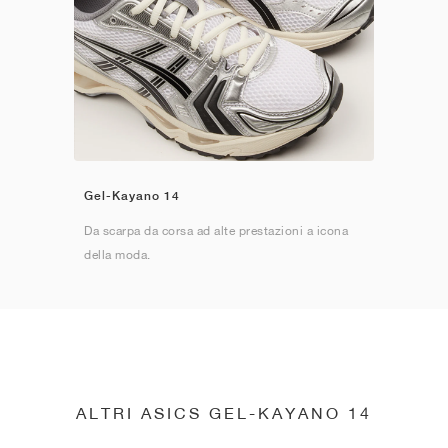
Gel-Kayano 14
Da scarpa da corsa ad alte prestazioni a icona
della moda.
ALTRI ASICS GEL-KAYANO 14