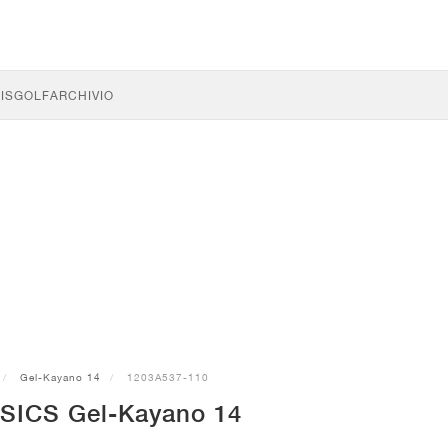
IS
GOLF
ARCHIVIO
Gel-Kayano 14
1203A537-110
SICS Gel-Kayano 14