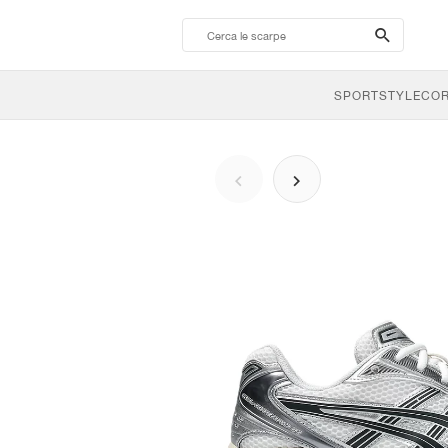
search-
btn
SPORTSTYLE
CO