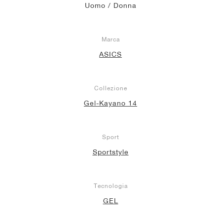
Uomo / Donna
Marca
ASICS
Collezione
Gel-Kayano 14
Sport
Sportstyle
Tecnologia
GEL