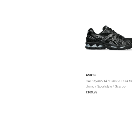
ASICS
Uomo / Sportstyle / Scarpe
€169,99