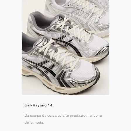
Gel-Kayano 14
Da scarpa da corsa ad alte prestazioni a icona
della moda.