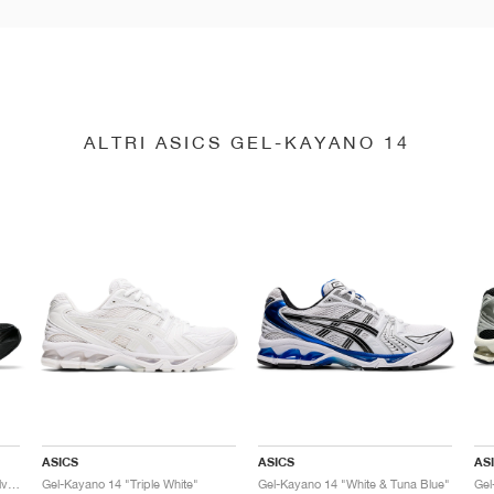
ALTRI ASICS GEL-KAYANO 14
ASICS
ASICS
AS
Gel-Kayano 14 "Black & Pure Silver"
Gel-Kayano 14 "Triple White"
Gel-Kayano 14 "White & Tuna Blue"
Gel