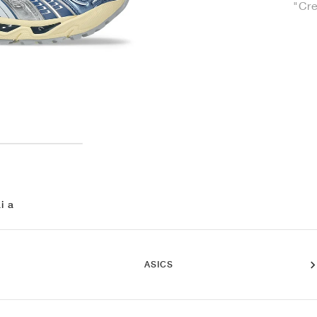
"Cr
i a
ASICS