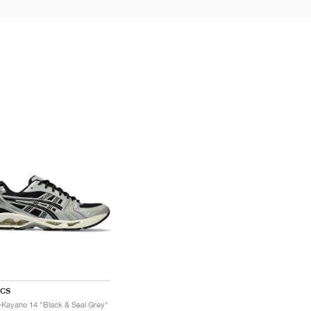
ICS
-Kayano 14 "Black & Seal Grey"