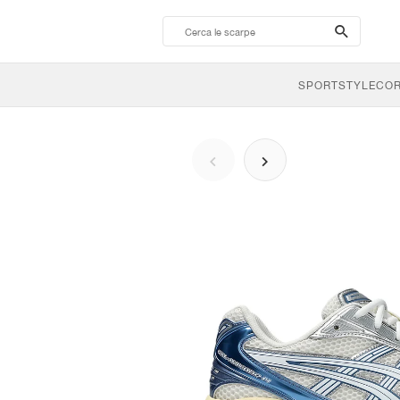
search-
btn
SPORTSTYLE
CO