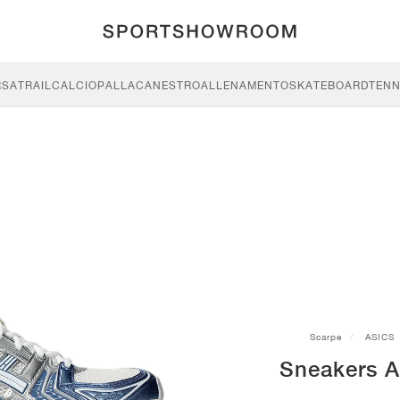
RSA
TRAIL
CALCIO
PALLACANESTRO
ALLENAMENTO
SKATEBOARD
TENN
Scarpe
ASICS
Sneakers A