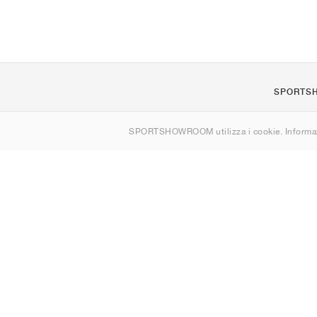
SPORTS
Chi siamo
SPORTSHOWROOM utilizza i cookie. Informaz
Contatti
Sitemap