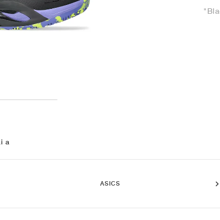
"Bla
i a
ASICS