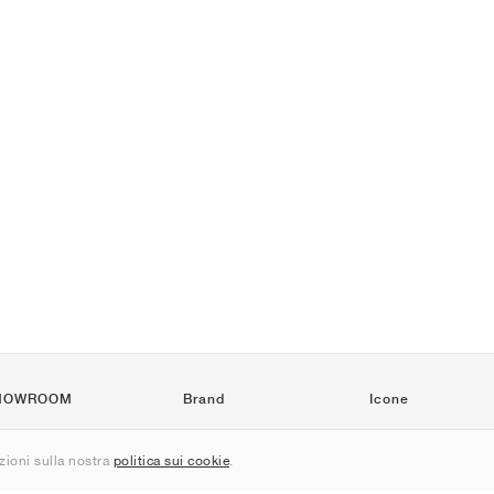
HOWROOM
Brand
Icone
Nike
Air Force 1
ioni sulla nostra
politica sui cookie
.
Jordan
Jordan 1