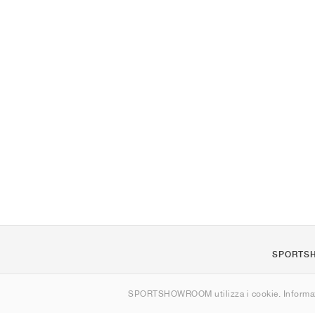
SPORTS
Chi siamo
SPORTSHOWROOM utilizza i cookie. Informaz
Contatti