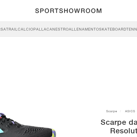
RSA
TRAIL
CALCIO
PALLACANESTRO
ALLENAMENTO
SKATEBOARD
TENN
Scarpe
ASICS
Scarpe da
Resolut