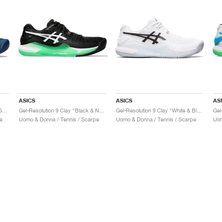
ASICS
ASICS
AS
Gel-Resolution 9 "Mako Blue & Safety Yellow"
Gel-Resolution 9 Clay "Black & New Leaf"
Gel-Resolution 9 Clay "White & Black"
e
Uomo & Donna / Tennis / Scarpe
Uomo & Donna / Tennis / Scarpe
Uom