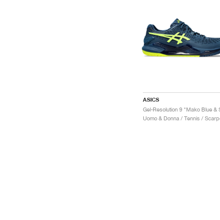
ASICS
Uomo & Donna / Tennis / Scarp