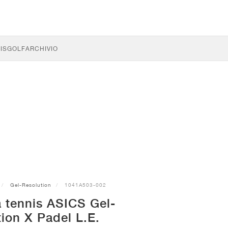
IS
GOLF
ARCHIVIO
Gel-Resolution
1041A503-002
 tennis ASICS Gel-
ion X Padel L.E.