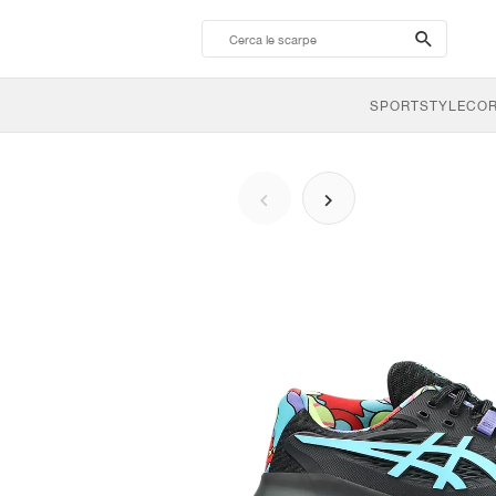
search-
btn
SPORTSTYLE
CO