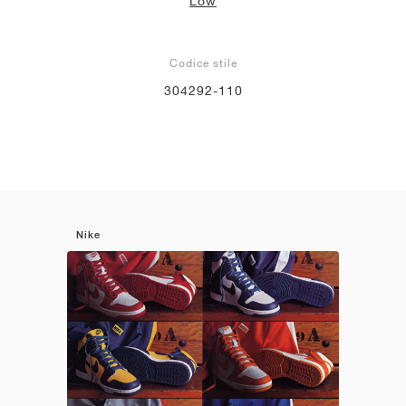
Low
Codice stile
304292-110
Nike