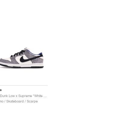
e
SB Dunk Low x Supreme "White Cement"
o / Skateboard / Scarpe