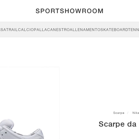
RSA
TRAIL
CALCIO
PALLACANESTRO
ALLENAMENTO
SKATEBOARD
TENN
Scarpe
Nik
Scarpe da