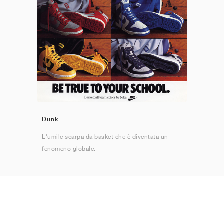
Dunk
L'umile scarpa da basket che è diventata un
fenomeno globale.