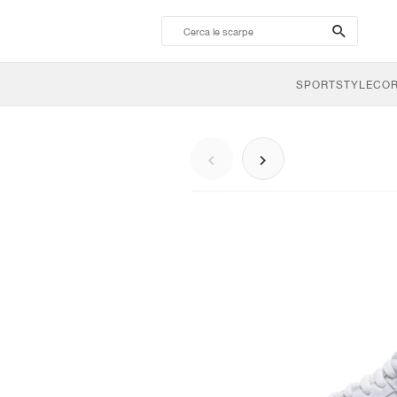
search-
btn
SPORTSTYLE
CO