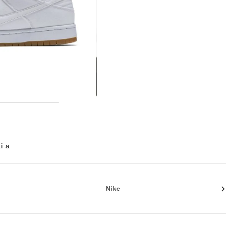
i a
Nike