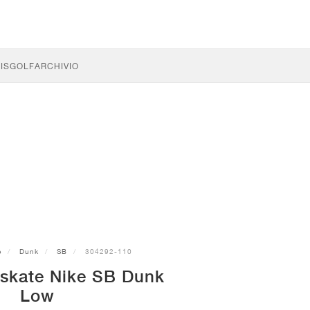
IS
GOLF
ARCHIVIO
e
Dunk
SB
304292-110
 skate Nike SB Dunk
Low