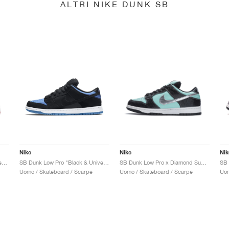
ALTRI NIKE DUNK SB
Nike
Nike
Nik
SB Dunk Low x Jeff Staple "Pigeon"
SB Dunk Low Pro "Black & University Blue"
SB Dunk Low Pro x Diamond Supply Co. "Tiffany"
Uomo / Skateboard / Scarpe
Uomo / Skateboard / Scarpe
Uom