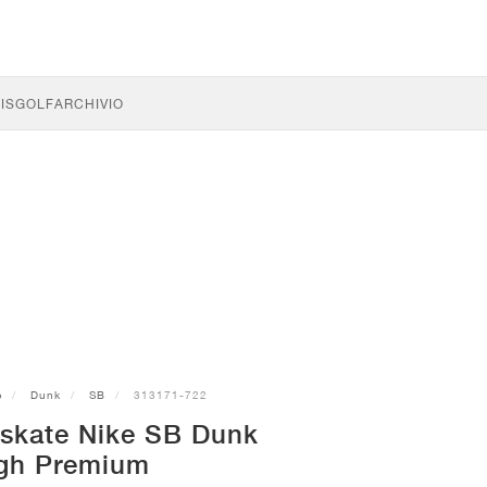
IS
GOLF
ARCHIVIO
e
Dunk
SB
313171-722
 skate Nike SB Dunk
gh Premium