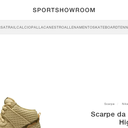
RSA
TRAIL
CALCIO
PALLACANESTRO
ALLENAMENTO
SKATEBOARD
TENN
Scarpe
Nik
Scarpe da
Hi