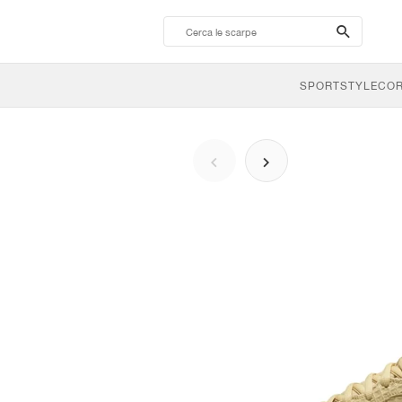
search-
btn
SPORTSTYLE
CO