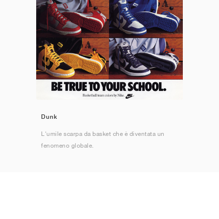
Dunk
L'umile scarpa da basket che è diventata un
fenomeno globale.