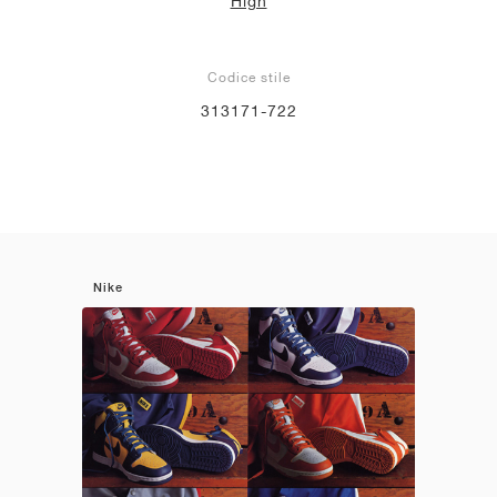
High
Codice stile
313171-722
Nike