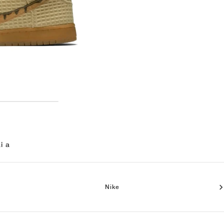
i a
Nike