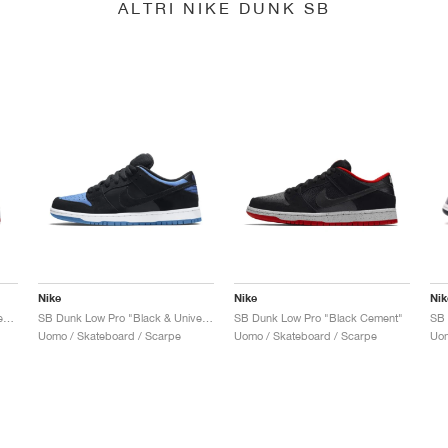
ALTRI NIKE DUNK SB
Nike
Nike
Nik
SB Dunk Low x Jeff Staple "Pigeon"
SB Dunk Low Pro "Black & University Blue"
SB Dunk Low Pro "Black Cement"
Uomo / Skateboard / Scarpe
Uomo / Skateboard / Scarpe
Uom