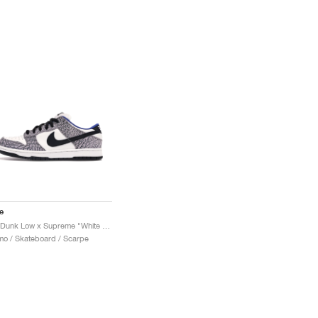
e
SB Dunk Low x Supreme "White Cement"
o / Skateboard / Scarpe