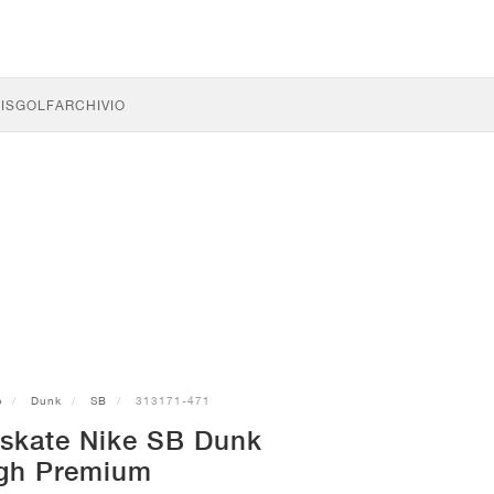
IS
GOLF
ARCHIVIO
e
Dunk
SB
313171-471
 skate Nike SB Dunk
gh Premium