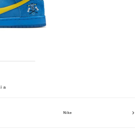
i a
Nike