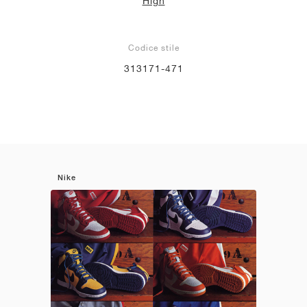
High
Codice stile
313171-471
Nike