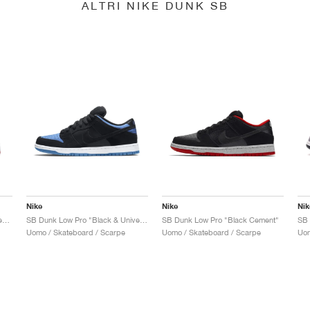
ALTRI NIKE DUNK SB
Nike
Nike
Nik
SB Dunk Low x Jeff Staple "Pigeon"
SB Dunk Low Pro "Black & University Blue"
SB Dunk Low Pro "Black Cement"
Uomo / Skateboard / Scarpe
Uomo / Skateboard / Scarpe
Uom