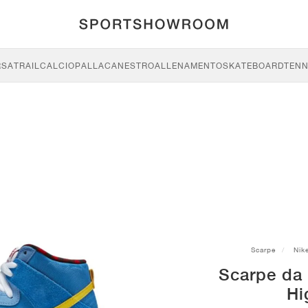
RSA
TRAIL
CALCIO
PALLACANESTRO
ALLENAMENTO
SKATEBOARD
TENN
Scarpe
Nik
Scarpe da
Hi