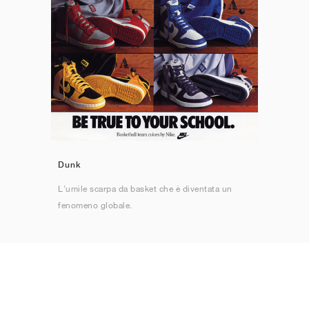
Dunk
L'umile scarpa da basket che è diventata un
fenomeno globale.