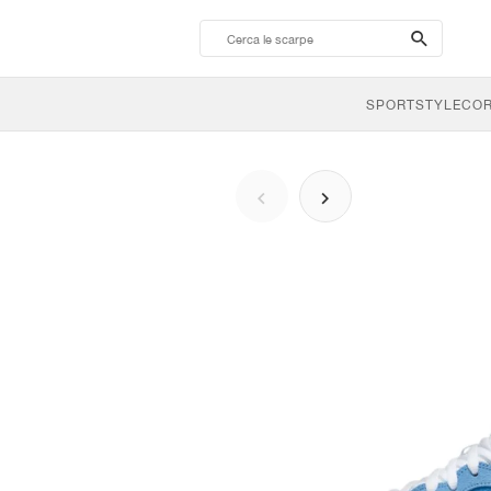
search-
btn
SPORTSTYLE
CO