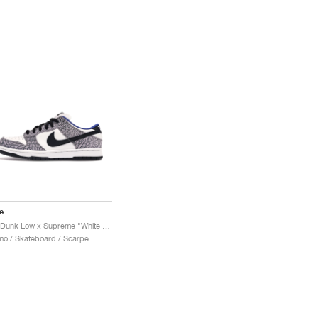
e
SB Dunk Low x Supreme "White Cement"
o / Skateboard / Scarpe