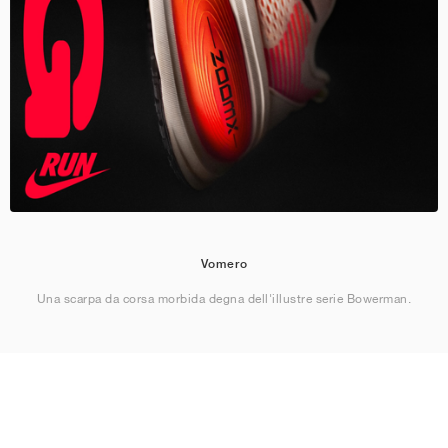
Vomero
Una scarpa da corsa morbida degna dell'illustre serie Bowerman.