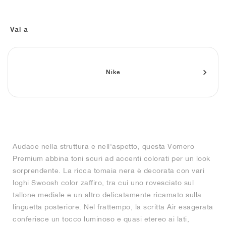
FIELD GENERAL
CRAZE
ADIRACER
MULE
471
GEL-CUMULUS 16
G.T. CUT
FORCE 58
TEKKIRA CUP
508
JORDAN
KILLSHOT 2
MOTO 2K
ITALIA
LEGACY 312
ALLERDALE
G.T. FUTURE
PS8
ALOHA SUPER
600
Vai a
TOTAL 90
PHENOMENA
FORUM
JUMPMAN JACK
2000
VERTEBRAE
808
Nike
AVA ROVER
1000
HAMBURG
204L
AIR MAX 95
933
MIND
860V2
AIR RIFT
Audace nella struttura e nell'aspetto, questa Vomero
Premium abbina toni scuri ad accenti colorati per un look
sorprendente. La ricca tomaia nera è decorata con vari
loghi Swoosh color zaffiro, tra cui uno rovesciato sul
tallone mediale e un altro delicatamente ricamato sulla
linguetta posteriore. Nel frattempo, la scritta Air esagerata
conferisce un tocco luminoso e quasi etereo ai lati,