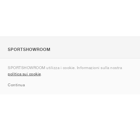
SPORTSHOWROOM
Chi siamo
SPORTSHOWROOM utilizza i cookie. Informazioni sulla nostra
Contatti
politica sui cookie
.
Sitemap
Continua
Brand
Nike
Jordan
adidas
New Balance