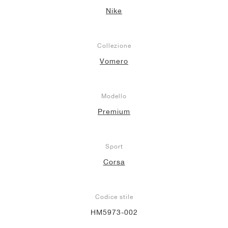
Nike
Collezione
Vomero
Modello
Premium
Sport
Corsa
Codice stile
HM5973-002